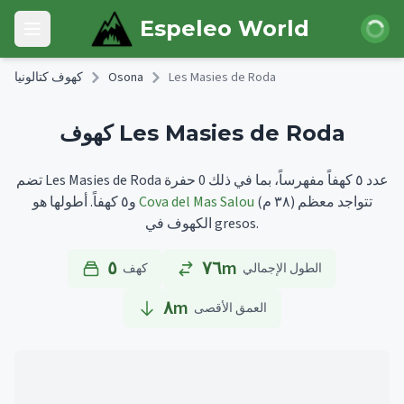
Skip to main content
 الدخول
Espeleo World
Open main menu
Les Masies de Roda
Osona
كهوف كتالونيا
كهوف Les Masies de Roda
تضم Les Masies de Roda عدد ٥ كهفاً مفهرساً، بما في ذلك 0 حفرة
تتواجد معظم
(٣٨ م)
Cova del Mas Salou
أطولها هو
و٥ كهفاً.
الكهوف في gresos.
٥
٧٦m
الطول الإجمالي
كهف
٨
m
العمق الأقصى