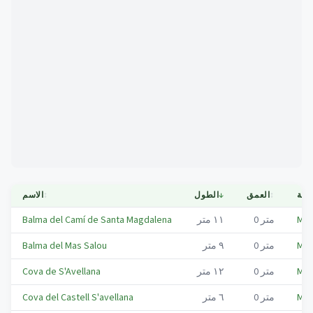
Mapa
لدية
↕
العمق
↓
الطول
↕
الاسم
Mas
متر
0
١١
متر
Balma del Camí de Santa Magdalena
Mas
متر
0
٩
متر
Balma del Mas Salou
Mas
متر
0
١٢
متر
Cova de S'Avellana
Mas
متر
0
٦
متر
Cova del Castell S'avellana