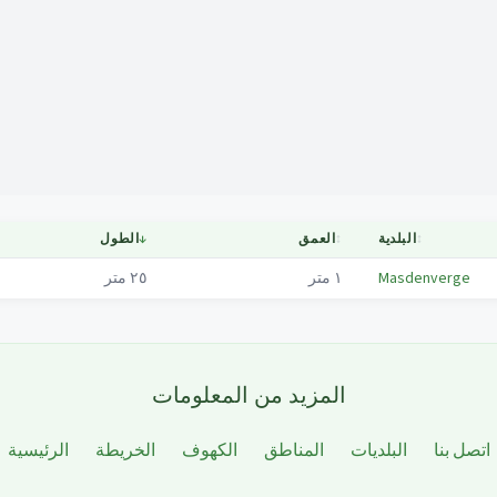
Mapa
↕
البلدية
↕
العمق
↓
الطول
Masdenverge
١
متر
٢٥
متر
المزيد من المعلومات
اتصل بنا
البلديات
المناطق
الكهوف
الخريطة
الرئيسية