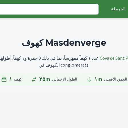
الخريطة
كهوف Masdenverge
Cova de Sant 
أطولها هو
تضم Masdenverge عدد ١ كهفاً مفهرساً، بما في ذلك 0 حفرة و١ كهفاً.
الكهوف في conglomerats.
١
٢٥m
١
m
العمق الأقصى
الطول الإجمالي
كهف