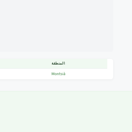
↕
المنطقة
Montsià