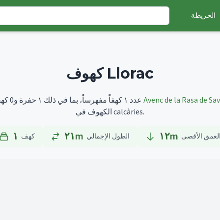
الخريطة
كهوف Llorac
Avenc de la Rasa de Sav
أطولها هو
تضم Llorac عدد ١ كهفاً مفهرساً، بما في ذلك ١ حفرة و0 كهفاً.
الكهوف في calcàries.
١
٢١m
١٢
m
لعمق الأقصى
الطول الإجمالي
كهف