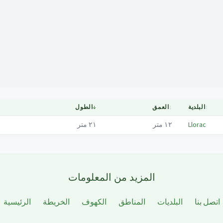
Mapa
↕
البلدية
↕
العمق
↓
الطول
Llorac
١٢
متر
٢١
متر
المزيد من المعلومات
اتصل بنا
البلديات
المناطق
الكهوف
الخريطة
الرئيسية