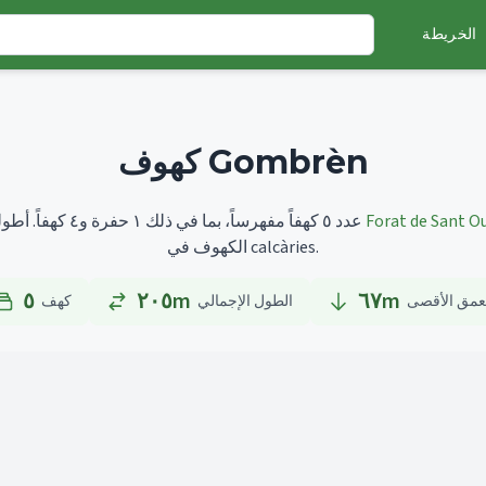
الخريطة
كهوف Gombrèn
Forat de Sant O
أطولها هو
تضم Gombrèn عدد ٥ كهفاً مفهرساً، بما في ذلك ١ حفرة و٤ كهفاً.
الكهوف في calcàries.
٥
٢٠٥m
٦٧
m
عمق الأقصى
الطول الإجمالي
كهف