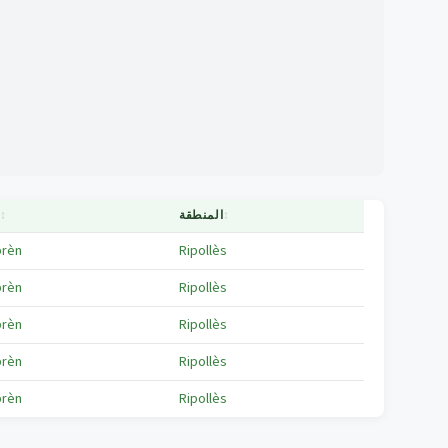
↕
المنطقة
↕
ا
rèn
Ripollès
rèn
Ripollès
rèn
Ripollès
rèn
Ripollès
rèn
Ripollès