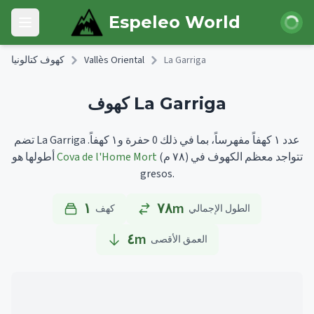
Skip to main content
 الدخول
Espeleo World
Open main menu
La Garriga
Vallès Oriental
كهوف كتالونيا
كهوف La Garriga
تضم La Garriga عدد ١ كهفاً مفهرساً، بما في ذلك 0 حفرة و١ كهفاً.
تتواجد معظم الكهوف في
(٧٨ م)
Cova de l'Home Mort
أطولها هو
gresos.
١
٧٨m
الطول الإجمالي
كهف
٤
m
العمق الأقصى