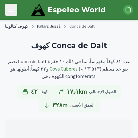
Skip to main content
 الدخول
Espeleo World
Open main menu
Conca de Dalt
Pallars Jussà
كهوف كتالونيا
كهوف Conca de Dalt
تضم Conca de Dalt عدد ٤٢ كهفاً مفهرساً، بما في ذلك ١٠ حفرة
تتواجد معظم
(١٣٬٥١٣ م)
Cova Cuberes
أطولها هو
و٣٢ كهفاً.
الكهوف في conglomerats.
٤٢
١٧٫١km
الطول الإجمالي
كهف
٣٢٨
m
العمق الأقصى