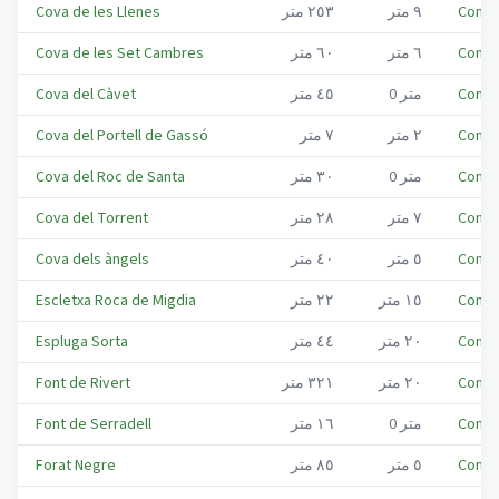
Conca
٩
متر
٢٥٣
متر
Cova de les Llenes
Conca
٦
متر
٦٠
متر
Cova de les Set Cambres
Conca
متر
0
٤٥
متر
Cova del Càvet
Conca
٢
متر
٧
متر
Cova del Portell de Gassó
Conca
متر
0
٣٠
متر
Cova del Roc de Santa
Conca
٧
متر
٢٨
متر
Cova del Torrent
Conca
٥
متر
٤٠
متر
Cova dels àngels
Conca
١٥
متر
٢٢
متر
Escletxa Roca de Migdia
Conca
٢٠
متر
٤٤
متر
Espluga Sorta
Conca
٢٠
متر
٣٢١
متر
Font de Rivert
Conca
متر
0
١٦
متر
Font de Serradell
Conca
٥
متر
٨٥
متر
Forat Negre