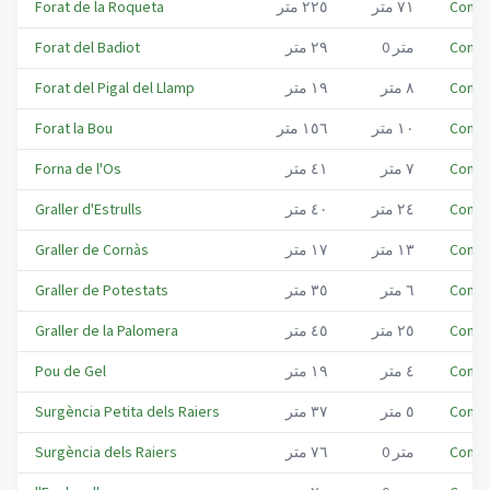
Conca
٧١
متر
٢٢٥
متر
Forat de la Roqueta
Conca
متر
0
٢٩
متر
Forat del Badiot
Conca
٨
متر
١٩
متر
Forat del Pigal del Llamp
Conca
١٠
متر
١٥٦
متر
Forat la Bou
Conca
٧
متر
٤١
متر
Forna de l'Os
Conca
٢٤
متر
٤٠
متر
Graller d'Estrulls
Conca
١٣
متر
١٧
متر
Graller de Cornàs
Conca
٦
متر
٣٥
متر
Graller de Potestats
Conca
٢٥
متر
٤٥
متر
Graller de la Palomera
Conca
٤
متر
١٩
متر
Pou de Gel
Conca
٥
متر
٣٧
متر
Surgència Petita dels Raiers
Conca
متر
0
٧٦
متر
Surgència dels Raiers