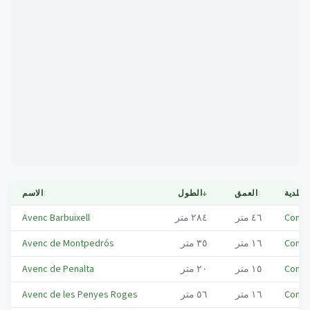
Mapa
البلدية
↕
العمق
↓
الطول
↕
الاسم
Conca
٤٦
متر
٢٨٤
متر
Avenc Barbuixell
Conca
١٦
متر
٣٥
متر
Avenc de Montpedrós
Conca
١٥
متر
٢٠
متر
Avenc de Penalta
Conca
١٦
متر
٥٦
متر
Avenc de les Penyes Roges