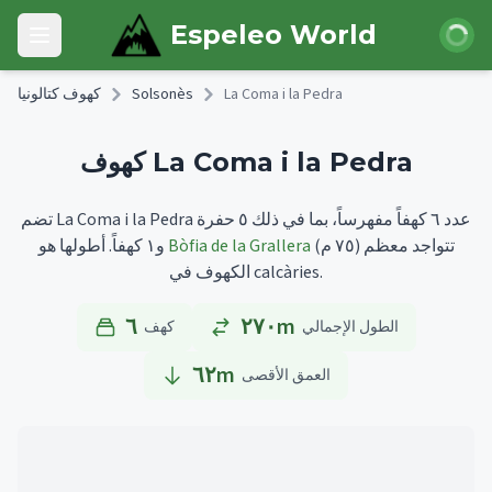
Skip to main content
 الدخول
Espeleo World
Open main menu
La Coma i la Pedra
Solsonès
كهوف كتالونيا
كهوف La Coma i la Pedra
تضم La Coma i la Pedra عدد ٦ كهفاً مفهرساً، بما في ذلك ٥ حفرة
تتواجد معظم
(٧٥ م)
Bòfia de la Grallera
أطولها هو
و١ كهفاً.
الكهوف في calcàries.
٦
٢٧٠m
الطول الإجمالي
كهف
٦٢
m
العمق الأقصى