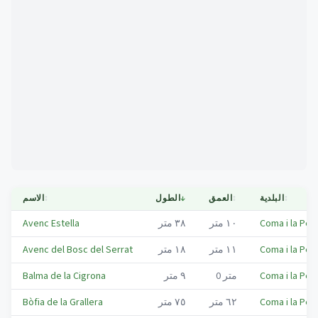
Mapa
↕
البلدية
↕
العمق
↓
الطول
↕
الاسم
Coma i la Ped
١٠
متر
٣٨
متر
Avenc Estella
Coma i la Ped
١١
متر
١٨
متر
Avenc del Bosc del Serrat
Coma i la Ped
متر
0
٩
متر
Balma de la Cigrona
Coma i la Ped
٦٢
متر
٧٥
متر
Bòfia de la Grallera