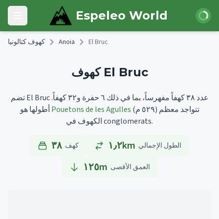
Skip to main content
 الدخول
Espeleo World
Open main menu
El Bruc
Anoia
كهوف كتالونيا
كهوف El Bruc
تضم El Bruc عدد ٣٨ كهفاً مفهرساً، بما في ذلك ٦ حفرة و٣٢ كهفاً.
تتواجد معظم
(٥٢٩ م)
Pouetons de les Agulles
أطولها هو
الكهوف في conglomerats.
٣٨
١٫٢km
الطول الإجمالي
كهف
١٢٥
m
العمق الأقصى