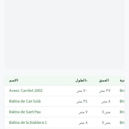
Mapa
لبلدية
↕
العمق
↓
الطول
↕
الاسم
Bruc,
٣٧
متر
٧٠
متر
Avenc Carrilet 2002
Bruc,
٨
متر
٣٤
متر
Balma de Can Solà
Bruc,
متر
0
٧
متر
Balma de Sant Pau
Bruc,
متر
0
٨
متر
Balma de la Diablera-1