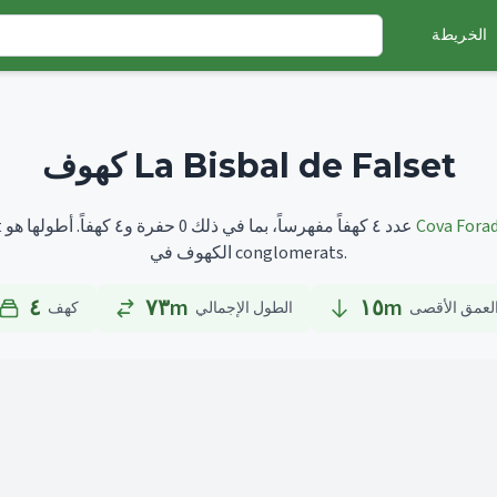
الخريطة
كهوف La Bisbal de Falset
Cova Fora
أطولها هو
تضم La Bisbal de Falset عدد ٤ كهفاً مفهرساً، بما في ذلك 0 حفرة و٤ كهفاً.
الكهوف في conglomerats.
٤
٧٣m
١٥
m
لعمق الأقصى
الطول الإجمالي
كهف