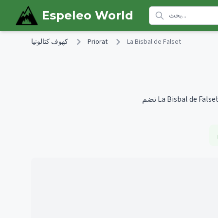
Skip to main content
Espeleo World
La Bisbal de Falset
Priorat
كهوف كتالونيا