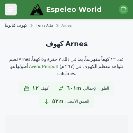
Skip to main content
 الدخول
Espeleo World
Open main menu
Arnes
Terra Alta
كهوف كتالونيا
كهوف Arnes
تضم Arnes عدد ١٢ كهفاً مفهرساً، بما في ذلك ٧ حفرة و٥ كهفاً.
تتواجد معظم الكهوف في
(٢٦٧ م)
Avenc Pimpoll
أطولها هو
calcàries.
١٢
٦٠١m
الطول الإجمالي
كهف
٥٢
m
العمق الأقصى