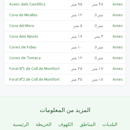
Arnes
٣٨
متر
٩٥
متر
Avenc dels Científics
Arnes
متر
0
١٢
متر
Cova de Miralles
Arnes
متر
0
٥
متر
Cova del Moro
Arnes
٣
متر
١٧
متر
Cova dels Ninots
Arnes
متر
0
١٠
متر
Coves de Fideu
Arnes
متر
0
١٢
متر
Coves de Tomaca
Arnes
١٧
متر
٢٥
متر
Forat Nº1 de Coll de Montfort
Arnes
١٨
متر
٣٥
متر
Forat Nº2 de Coll de Montfort
المزيد من المعلومات
البلديات
المناطق
الكهوف
الخريطة
الرئيسية