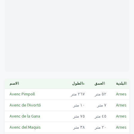
Mapa
↕
البلدية
↕
العمق
↓
الطول
↕
الاسم
Arnes
٥٢
متر
٢٦٧
متر
Avenc Pimpoll
Arnes
٧
متر
١٠
متر
Avenc de l'Avortó
Arnes
٤٥
متر
٧٥
متر
Avenc de la Gana
Arnes
٢٠
متر
٣٨
متر
Avenc del Maquis