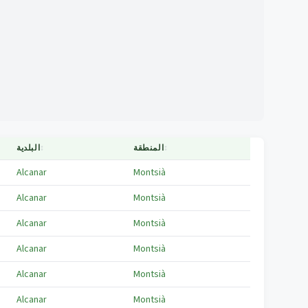
↕
المنطقة
↕
البلدية
Alcanar
Montsià
Alcanar
Montsià
Alcanar
Montsià
Alcanar
Montsià
Alcanar
Montsià
Alcanar
Montsià