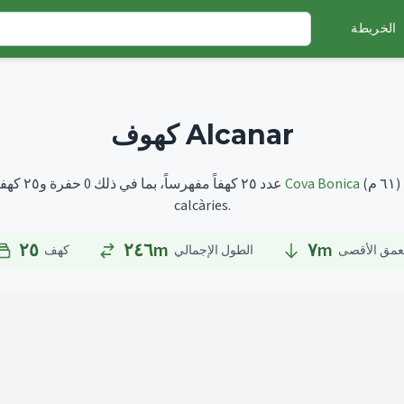
الخريطة
كهوف Alcanar
(٦١ م)
Cova Bonica
أطولها هو
تضم Alcanar عدد ٢٥ كهفاً مفهرساً، بما في ذلك 0 حفرة و٢٥ كهفاً.
calcàries.
٢٥
٢٤٦m
٧
m
عمق الأقصى
الطول الإجمالي
كهف