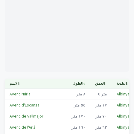
Mapa
↕
البلدية
↕
العمق
↓
الطول
↕
الاسم
Albinyana
متر
0
٨
متر
Avenc Núria
Albinyana
١٧
متر
٥٥
متر
Avenc d'Escansa
Albinyana
٧٠
متر
١٧٠
متر
Avenc de Vallmajor
Albinyana
٦٣
متر
١٦٠
متر
Avenc de l'Arlà