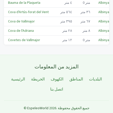
Albinyana
متر
0
٤
متر
Bauma de la Plaqueta
Albinyana
٣٦
متر
٥٦٤
متر
Cova d'Artús-forat del Vent
Albinyana
٦٧
متر
٣٩٥
متر
Cova de Vallmajor
Albinyana
٨
متر
٢٨
متر
Cova de l'Adriana
Albinyana
متر
0
١٢
متر
Covetes de Vallmajor
المزيد من المعلومات
البلديات
المناطق
الكهوف
الخريطة
الرئيسية
اتصل بنا
جميع الحقوق محفوظة
.
2026
EspeleoWorld
©