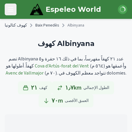
Skip to main content
 الدخول
Espeleo World
Open main menu
Albinyana
Baix Penedès
كهوف كتالونيا
كهوف Albinyana
تضم Albinyana عدد ٢١ كهفاً مفهرساً، بما في ذلك ١٦ حفرة و٥
وأعمقها هو
(٥٦٤ م)
Cova d'Artús-forat del Vent
أطولها هو
كهفاً.
تتواجد معظم الكهوف في dolomies.
(٧٠ م).
Avenc de Vallmajor
٢١
١٫٧km
الطول الإجمالي
كهف
٧٠
m
العمق الأقصى