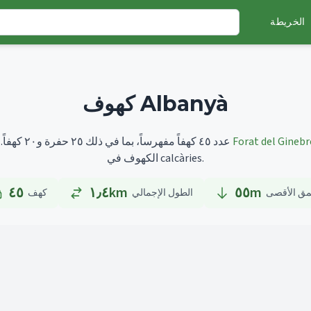
الخريطة
كهوف Albanyà
Forat del Ginebr
أطولها هو
تضم Albanyà عدد ٤٥ كهفاً مفهرساً، بما في ذلك ٢٥ حفرة و٢٠ كهفاً.
الكهوف في calcàries.
٤٥
١٫٤km
٥٥
m
مق الأقصى
الطول الإجمالي
كهف