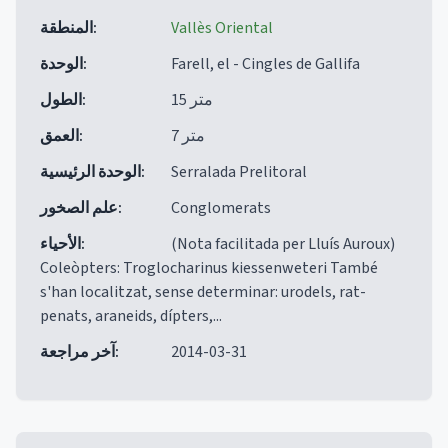
Vallès Oriental
:
المنطقة
Farell, el - Cingles de Gallifa
:
الوحدة
15 متر
:
الطول
7 متر
:
العمق
Serralada Prelitoral
:
الوحدة الرئيسية
Conglomerats
:
علم الصخور
(Nota facilitada per Lluís Auroux)
:
الأحياء
Coleòpters: Troglocharinus kiessenweteri També
s'han localitzat, sense determinar: urodels, rat-
penats, araneids, dípters,...
2014-03-31
:
آخر مراجعة