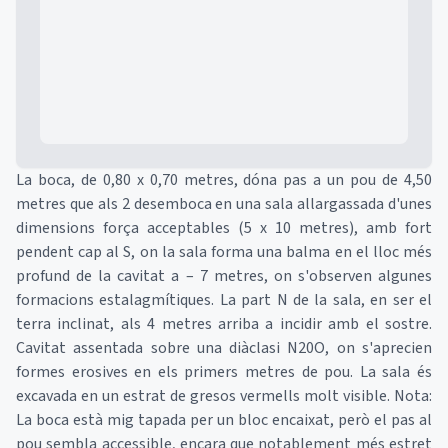
Mapa
La boca, de 0,80 x 0,70 metres, dóna pas a un pou de 4,50
metres que als 2 desemboca en una sala allargassada d'unes
dimensions força acceptables (5 x 10 metres), amb fort
pendent cap al S, on la sala forma una balma en el lloc més
profund de la cavitat a – 7 metres, on s'observen algunes
formacions estalagmítiques. La part N de la sala, en ser el
terra inclinat, als 4 metres arriba a incidir amb el sostre.
Cavitat assentada sobre una diàclasi N20O, on s'aprecien
formes erosives en els primers metres de pou. La sala és
excavada en un estrat de gresos vermells molt visible. Nota:
La boca està mig tapada per un bloc encaixat, però el pas al
pou sembla accessible, encara que notablement més estret