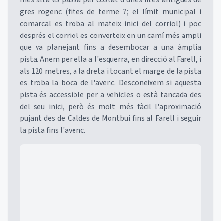
més alta es passa pel costat d'unes fites antigues de
gres rogenc (fites de terme ?; el límit municipal i
comarcal es troba al mateix inici del corriol) i poc
després el corriol es converteix en un camí més ampli
que va planejant fins a desembocar a una àmplia
pista. Anem per ella a l'esquerra, en direcció al Farell, i
als 120 metres, a la dreta i tocant el marge de la pista
es troba la boca de l'avenc. Desconeixem si aquesta
pista és accessible per a vehicles o està tancada des
del seu inici, però és molt més fàcil l'aproximació
pujant des de Caldes de Montbui fins al Farell i seguir
la pista fins l'avenc.