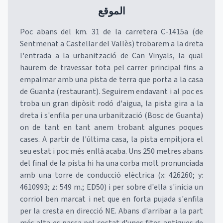
الموقع
Poc abans del km. 31 de la carretera C-1415a (de
Sentmenat a Castellar del Vallès) trobarem a la dreta
l'entrada a la urbanització de Can Vinyals, la qual
haurem de travessar tota pel carrer principal fins a
empalmar amb una pista de terra que porta a la casa
de Guanta (restaurant). Seguirem endavant i al poc es
troba un gran dipòsit rodó d'aigua, la pista gira a la
dreta i s'enfila per una urbanització (Bosc de Guanta)
on de tant en tant anem trobant algunes poques
cases. A partir de l'última casa, la pista empitjora el
seu estat i poc més enllà acaba. Uns 250 metres abans
del final de la pista hi ha una corba molt pronunciada
amb una torre de conducció elèctrica (x: 426260; y:
4610993; z: 549 m.; ED50) i per sobre d'ella s'inicia un
corriol ben marcat i net que en forta pujada s'enfila
per la cresta en direcció NE. Abans d'arribar a la part