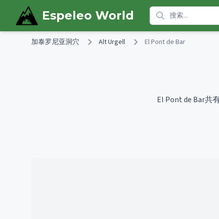
Skip to main content
Espeleo World
加泰罗尼亚洞穴
Alt Urgell
El Pont de Bar
El Pont de