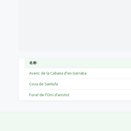
名称
↕
Avenc de la Cabana d'en Garraba
Cova de Santufa
Forat de l'Orri d'aristot