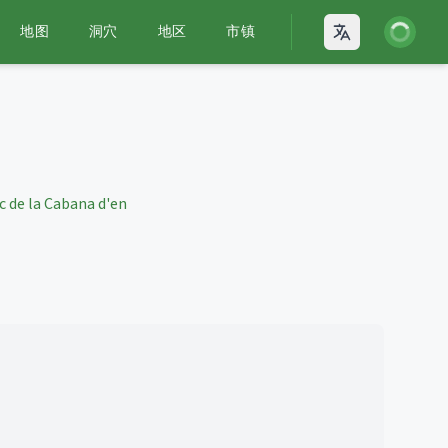
登录
地图
洞穴
地区
市镇
Open language
c de la Cabana d'en