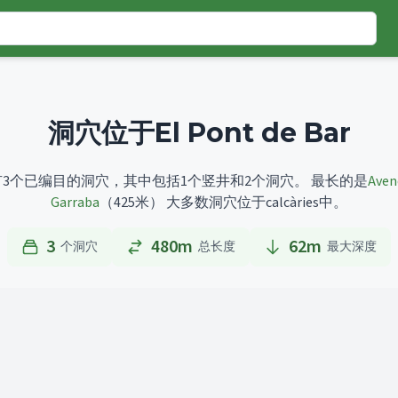
洞穴位于El Pont de Bar
 Bar共有3个已编目的洞穴，其中包括1个竖井和2个洞穴。
最长的是
Aven
Garraba
（425米）
大多数洞穴位于calcàries中。
3
480m
62
m
个洞穴
总长度
最大深度