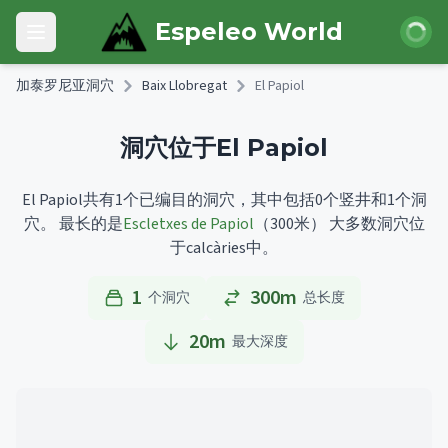
Skip to main content
登录
Espeleo World
Open main menu
加泰罗尼亚洞穴
Baix Llobregat
El Papiol
洞穴位于El Papiol
El Papiol共有1个已编目的洞穴，其中包括0个竖井和1个洞
穴。
最长的是
Escletxes de Papiol
（300米）
大多数洞穴位
于calcàries中。
1
300m
个洞穴
总长度
20
m
最大深度