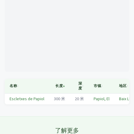
Mapa
深
名称
↕
长度
↓
↕
市镇
↕
地区
↕
度
Escletxes de Papiol
300
米
20
米
Papiol, El
Baix Llo
了解更多