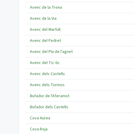
Avenc de la Trona
Avenc de la Via
Avenc del Marfull
Avenc del Pedret
Avenc del Pla de l'agnet
Avenc del Tic-tic
Avenc dels Castells
Avenc dels Tormos
Bufador de l'Aferamot
Bufador dels Castells
Cova Aurea
Cova Roja