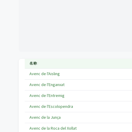
名称
↕
Avenc de l'Aisling
Avenc de l'Enganxat
Avenc de l'Entremig
Avenc de l'Escolopendra
Avenc de la Junça
Avenc de la Roca del Xollat