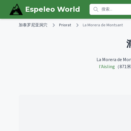
Skip to main content
Espeleo World
加泰罗尼亚洞穴
Priorat
La Morera de Montsant
La Morera 
l'Aisling
（871