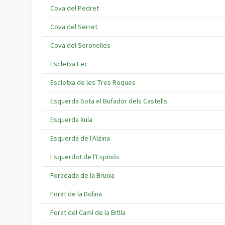
Cova del Pedret
Cova del Serret
Cova del Soronelles
Escletxa Fec
Escletxa de les Tres Roques
Esquerda Sota el Bufador dels Castells
Esquerda Xula
Esquerda de l'Alzina
Esquerdot de l'Espinós
Foradada de la Bruixa
Forat de la Dolina
Forat del Camí de la Bitlla