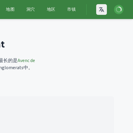
登录
地图
洞穴
地区
市镇
Open language
t
最长的是
Avenc de
lomerats中。