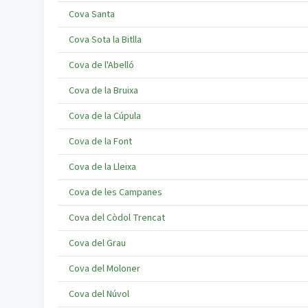
Cova Santa
Cova Sota la Bitlla
Cova de l'Abelló
Cova de la Bruixa
Cova de la Cúpula
Cova de la Font
Cova de la Lleixa
Cova de les Campanes
Cova del Còdol Trencat
Cova del Grau
Cova del Moloner
Cova del Núvol