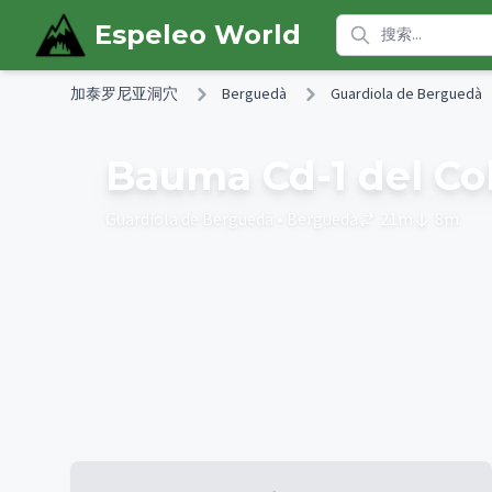
Skip to main content
Espeleo World
加泰罗尼亚洞穴
Berguedà
Guardiola de Berguedà
Bauma Cd-1 del Co
Guardiola de Berguedà
• Berguedà
21
m
8
m