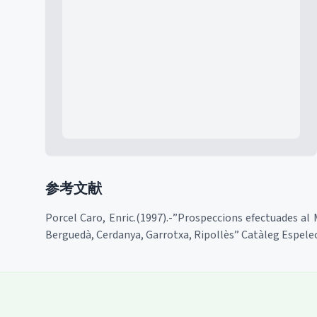
Mapa
参考文献
Porcel Caro, Enric.(1997).-”Prospeccions efectuades al 
Berguedà, Cerdanya, Garrotxa, Ripollès” Catàleg Espeleol