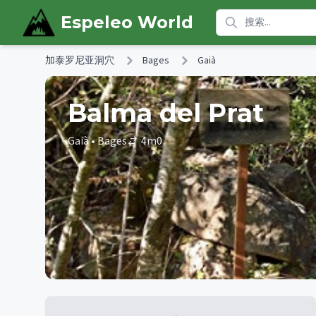
Skip to main content
Espeleo World
加泰罗尼亚洞穴
Bages
Gaià
Balma del Prat
Gaià
• Bages
4
m
0