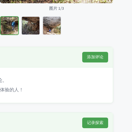
图片 1/3
添加评论
论。
体验的人！
记录探索