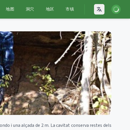
登录
地图
洞穴
地区
市镇
Open language
ndo i una alçada de 2 m. La cavitat conserva restes dels