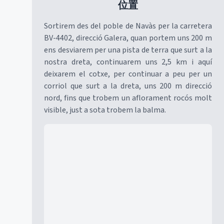
位置
Sortirem des del poble de Navàs per la carretera
BV-4402, direcció Galera, quan portem uns 200 m
ens desviarem per una pista de terra que surt a la
nostra dreta, continuarem uns 2,5 km i aquí
deixarem el cotxe, per continuar a peu per un
corriol que surt a la dreta, uns 200 m direcció
nord, fins que trobem un aflorament rocós molt
visible, just a sota trobem la balma.
Mapa