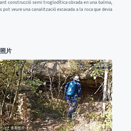
ssant construcció semi troglodítica obrada en una balma,
 es pot veure una canalització excavada a la roca que devia
照片
点击放大
查看图片