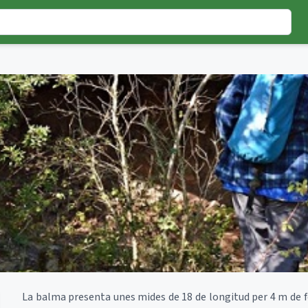
La balma presenta unes mides de 18 de longitud per 4 m de fo