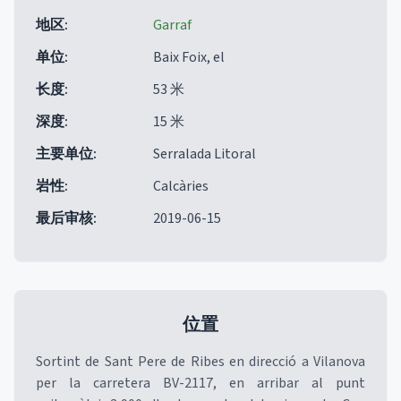
地区
:
Garraf
单位
:
Baix Foix, el
长度
:
53 米
深度
:
15 米
主要单位
:
Serralada Litoral
岩性
:
Calcàries
最后审核
:
2019-06-15
位置
Sortint de Sant Pere de Ribes en direcció a Vilanova
per la carretera BV-2117, en arribar al punt