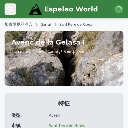
Skip to main content
登录
Espeleo World
Open main menu
加泰罗尼亚洞穴
Garraf
Sant Pere de Ribes
Avenc de la Gelasa I
Sant Pere de Ribes
• Garraf
53
m
15
m
特征
类型
:
Avenc
市镇
:
Sant Pere de Ribes