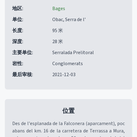
地区
:
Bages
单位
:
Obac, Serra de l'
长度
:
95 米
深度
:
28 米
主要单位
:
Serralada Prelitoral
岩性
:
Conglomerats
最后审核
:
2021-12-03
位置
Des de l'esplanada de la Falconera (aparcament), poc
abans del km. 16 de la carretera de Terrassa a Mura,