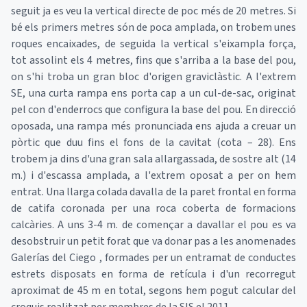
seguit ja es veu la vertical directe de poc més de 20 metres. Si
bé els primers metres són de poca amplada, on trobem unes
roques encaixades, de seguida la vertical s'eixampla força,
tot assolint els 4 metres, fins que s'arriba a la base del pou,
on s'hi troba un gran bloc d'origen graviclàstic. A l'extrem
SE, una curta rampa ens porta cap a un cul-de-sac, originat
pel con d'enderrocs que configura la base del pou. En direcció
oposada, una rampa més pronunciada ens ajuda a creuar un
pòrtic que duu fins el fons de la cavitat (cota – 28). Ens
trobem ja dins d'una gran sala allargassada, de sostre alt (14
m.) i d'escassa amplada, a l'extrem oposat a per on hem
entrat. Una llarga colada davalla de la paret frontal en forma
de catifa coronada per una roca coberta de formacions
calcàries. A uns 3-4 m. de començar a davallar el pou es va
desobstruir un petit forat que va donar pas a les anomenades
Galerías del Ciego , formades per un entramat de conductes
estrets disposats en forma de retícula i d'un recorregut
aproximat de 45 m en total, segons hem pogut calcular del