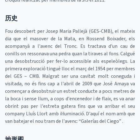
croquis realitzat per membres de la SIS el 2011.
历史
Fou descobert per Josep Maria Pallejà (GES-CMB), el mateix
dia que el masover de la Mata, en Rossend Boixader, els
acompanyà a l'avenc del Tronc. Es tractava d'un cau de
conills on ressonava una pedra quan la tiraves al fons. Calgué
una desobstrucció per fer-lo accessible als espeleòlegs. La
primera exploració tingué lloc el març del 1954 per membres
del GES – CMB. Malgrat ser una cavitat molt coneguda i
visitada, no és fins cap a l'abril de 2009 que José Amaya va
començar a desobstruir un estret conducte a pocs metres de
la boca i sense llum, a cops d'encenedor i de flaix, es va anar
obrint pas per l'estreta gatera fins que va arribar el seu
company Lluís Llort amb il·luminació. D'aquí el nom amb que
van batejar el nou tram de l'avenc: “Galerías del Ciego” .
地形图