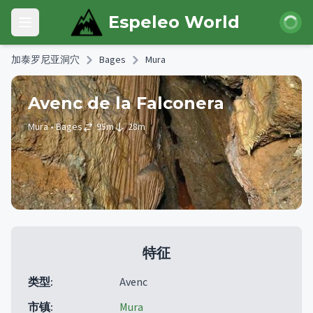
Skip to main content
登录
Espeleo World
Open main menu
加泰罗尼亚洞穴
Bages
Mura
Avenc de la Falconera
Mura
• Bages
95
m
28
m
特征
类型
:
Avenc
市镇
:
Mura