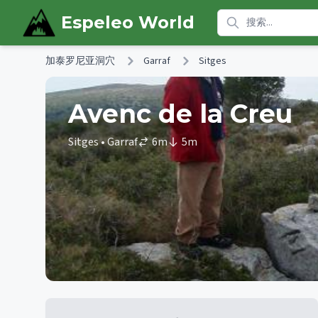
Skip to main content
Espeleo World
加泰罗尼亚洞穴
Garraf
Sitges
Avenc de la Creu
Sitges
• Garraf
6
m
5
m