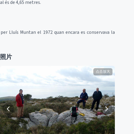
al és de 4,65 metres.
t per Lluís Muntan el 1972 quan encara es conservava la
照片
点击放大