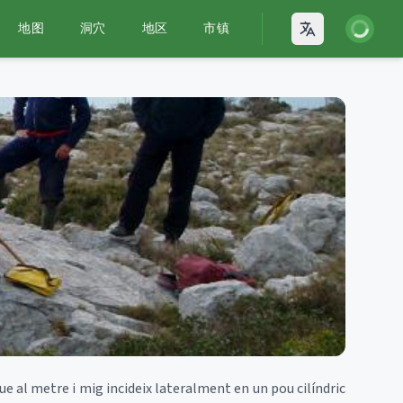
登录
地图
洞穴
地区
市镇
Open language
ue al metre i mig incideix lateralment en un pou cilíndric