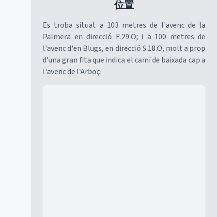
位置
Es troba situat a 103 metres de l'avenc de la
Palmera en direcció E.29.O; i a 100 metres de
l'avenc d'en Blugs, en direcció S.18.O, molt a prop
d'una gran fita que indica el camí de baixada cap a
l'avenc de l'Arboç.
Mapa