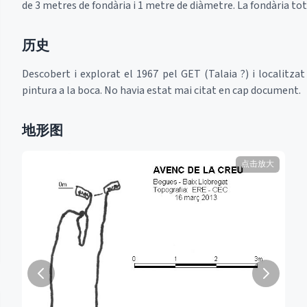
de 3 metres de fondària i 1 metre de diàmetre. La fondària tot
历史
Descobert i explorat el 1967 pel GET (Talaia ?) i localitza
pintura a la boca. No havia estat mai citat en cap document.
地形图
点击放大