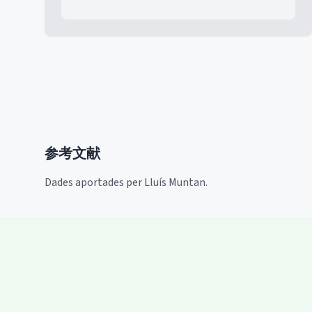
参考文献
Dades aportades per Lluís Muntan.