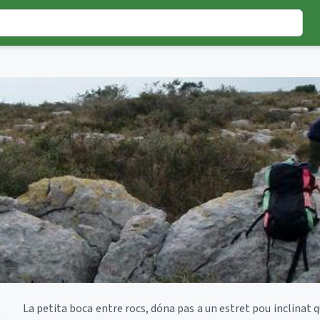
La petita boca entre rocs, dóna pas a un estret pou inclinat q