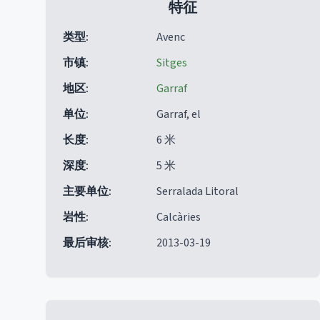
特征
类型
:
Avenc
市镇
:
Sitges
地区
:
Garraf
单位
:
Garraf, el
长度
:
6 米
深度
:
5 米
主要单位
:
Serralada Litoral
岩性
:
Calcàries
最后审核
:
2013-03-19