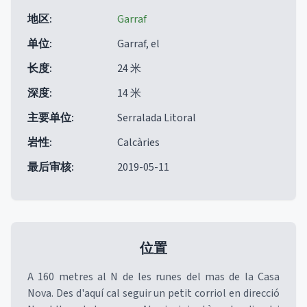
地区
:
Garraf
单位
:
Garraf, el
长度
:
24 米
深度
:
14 米
主要单位
:
Serralada Litoral
岩性
:
Calcàries
最后审核
:
2019-05-11
位置
A 160 metres al N de les runes del mas de la Casa
Nova. Des d'aquí cal seguir un petit corriol en direcció