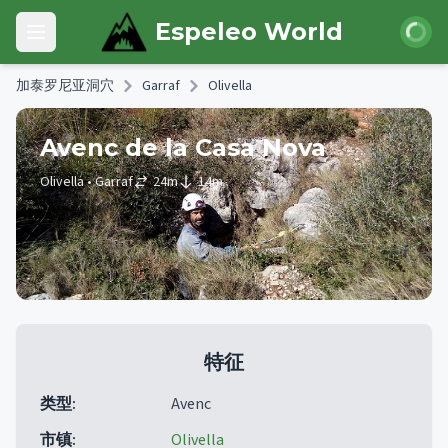
Skip to main content
登录
Espeleo World
Open main menu
加泰罗尼亚洞穴
Garraf
Olivella
Avenc de la Casa Nova
Olivella
• Garraf
24
m
14
m
特征
类型
:
Avenc
市镇
:
Olivella