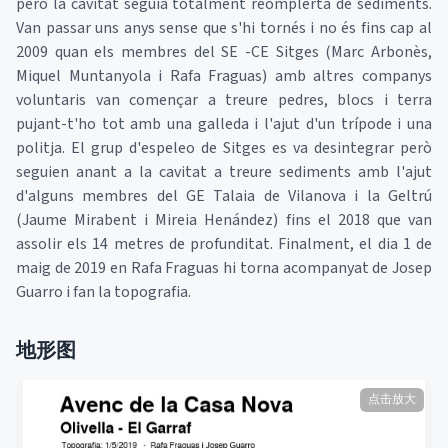
però la cavitat seguia totalment reomplerta de sediments.
Van passar uns anys sense que s'hi tornés i no és fins cap al
2009 quan els membres del SE -CE Sitges (Marc Arbonès,
Miquel Muntanyola i Rafa Fraguas) amb altres companys
voluntaris van començar a treure pedres, blocs i terra
pujant-t'ho tot amb una galleda i l'ajut d'un trípode i una
politja. El grup d'espeleo de Sitges es va desintegrar però
seguien anant a la cavitat a treure sediments amb l'ajut
d'alguns membres del GE Talaia de Vilanova i la Geltrú
(Jaume Mirabent i Mireia Henández) fins el 2018 que van
assolir els 14 metres de profunditat. Finalment, el dia 1 de
maig de 2019 en Rafa Fraguas hi torna acompanyat de Josep
Guarro i fan la topografia.
地形图
点击放大