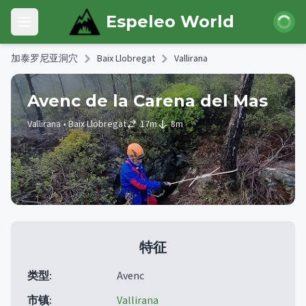
Skip to main content
登录
Espeleo World
Open main menu
加泰罗尼亚洞穴
Baix Llobregat
Vallirana
Avenc de la Carena del Mas
Vallirana
• Baix Llobregat
17
m
8
m
特征
类型
:
Avenc
市镇
:
Vallirana