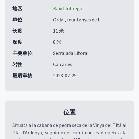
地区
:
Baix Llobregat
单位
:
Ordal, muntanyes de l'
长度
:
11 米
深度
:
8 米
主要单位
:
Serralada Litoral
岩性
:
Calcàries
最后审核
:
2023-02-25
位置
Situats a la cabana de pedra seca de la Vinya del Tità al
Pla d'Ardenya, seguirem el camí que es dirigeix a la