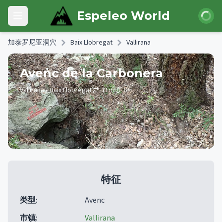
Skip to main content
登录
Espeleo World
Open main menu
加泰罗尼亚洞穴
Baix Llobregat
Vallirana
Avenc de la Carbonera
Vallirana
• Baix Llobregat
11
m
8
m
特征
类型
:
Avenc
市镇
:
Vallirana