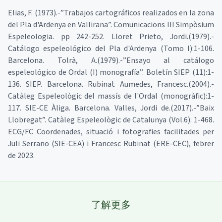
Elias, F. (1973).-”Trabajos cartográficos realizados en la zona
del Pla d'Ardenya en Vallirana”. Comunicacions III Simpòsium
Espeleologia. pp 242-252. Lloret Prieto, Jordi.(1979).-
Catálogo espeleológico del Pla d'Ardenya (Tomo I):1-106.
Barcelona. Tolrà, A.(1979).-”Ensayo al catálogo
espeleológico de Ordal (I) monografía”. Boletín SIEP (11):1-
136. SIEP. Barcelona. Rubinat Aumedes, Francesc.(2004).-
Catàleg Espeleològic del massís de l'Ordal (monogràfic):1-
117. SIE-CE Àliga. Barcelona. Valles, Jordi de.(2017).-”Baix
Llobregat”. Catàleg Espeleològic de Catalunya (Vol.6): 1-468.
ECG/FC Coordenades, situació i fotografies facilitades per
Juli Serrano (SIE-CEA) i Francesc Rubinat (ERE-CEC), febrer
de 2023.
了解更多