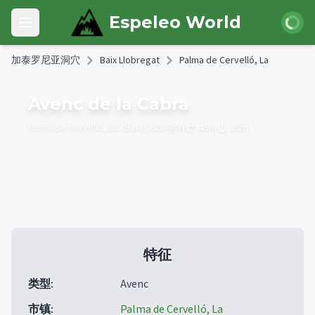
Skip to main content
登录
Espeleo World
Open main menu
加泰罗尼亚洞穴
Baix Llobregat
Palma de Cervelló, La
Avenc de la Cabra
Palma de Cervelló, La
• Baix Llobregat
45
m
15
m
特征
类型
:
Avenc
市镇
:
Palma de Cervelló, La