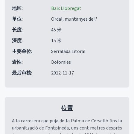
地区
:
Baix Llobregat
单位
:
Ordal, muntanyes de l'
长度
:
45 米
深度
:
15 米
主要单位
:
Serralada Litoral
岩性
:
Dolomies
最后审核
:
2012-11-17
位置
A la carretera que puja de la Palma de Cervelló fins la
urbanització de Fontpineda, uns cent metres després