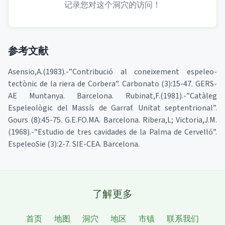
记录您对这个洞穴的访问！
参考文献
Asensio,A.(1983).-”Contribució al coneixement espeleo-
tectònic de la riera de Corbera”. Carbonato (3):15-47. GERS-
AE Muntanya. Barcelona. Rubinat,F.(1981).-”Catàleg
Espeleològic del Massís de Garraf. Unitat septentrional”.
Gours (8):45-75. G.E.FO.MA. Barcelona. Ribera,L; Victoria,J.M.
(1968).-”Estudio de tres cavidades de la Palma de Cervelló”.
EspeleoSie (3):2-7. SIE-CEA. Barcelona.
了解更多
首页
地图
洞穴
地区
市镇
联系我们