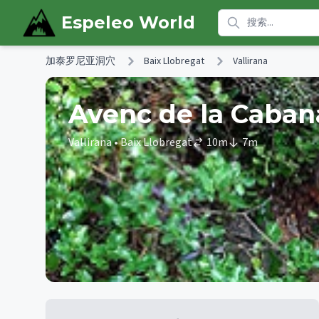
Skip to main content
Espeleo World
加泰罗尼亚洞穴
Baix Llobregat
Vallirana
Avenc de la Cabana
Vallirana
• Baix Llobregat
10
m
7
m