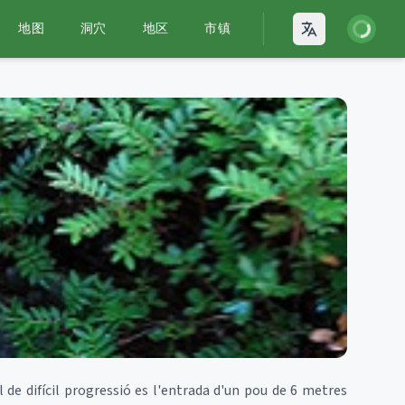
登录
地图
洞穴
地区
市镇
Open language
 de difícil progressió es l'entrada d'un pou de 6 metres