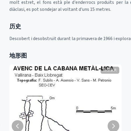
molt estret, el fons està ple d'enderrocs produïts per la 
diàclasi, es pot sondejar al voltant d'uns 15 metres.
历史
Descobert i desobstruït durant la primavera de 1966 i explor
地形图
点击放大