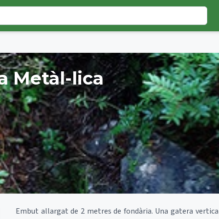
 Metàl-lica
Embut allargat de 2 metres de fondària. Una gatera vertical