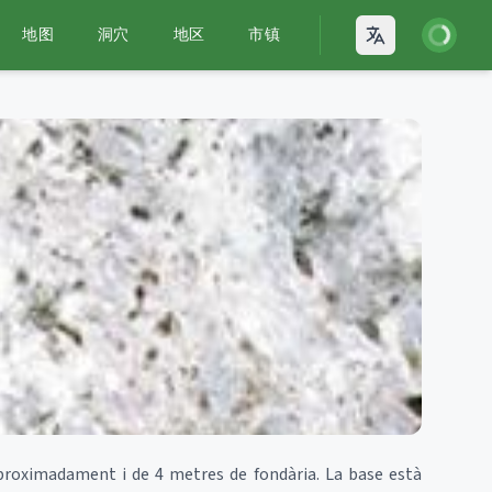
登录
地图
洞穴
地区
市镇
Open language
proximadament i de 4 metres de fondària. La base està