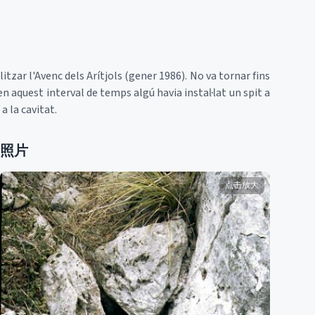
itzar l'Avenc dels Arítjols (gener 1986). No va tornar fins
en aquest interval de temps algú havia instal·lat un spit a
a la cavitat.
照片
点击放大