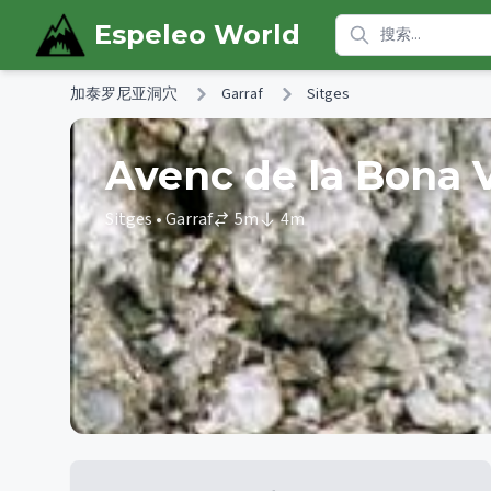
Skip to main content
Espeleo World
加泰罗尼亚洞穴
Garraf
Sitges
Avenc de la Bona V
Sitges
• Garraf
5
m
4
m