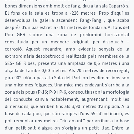
bones dimensions amb molt de fang, duu a la sala Caparró s.
El fons de la sala es troba a -226 metres. Prop d'aquí es
desenvolupa la galeria ascendent Fang-Fang , que acaba
després d'un pas estret a -191 metres de fondària. Al fons del
Pou GER s'obre una zona de predomini horitzontal
constituïda per un meandre originat per dissolució –
corrosió. Aquest meandre, amb evidents senyals de la
extraordinària desobstrucció realitzada pels membres de la
SES- GE Ribes, presenta una amplada de 0,6 metres i una
alçada de també 0,60 metres. Als 20 metres de recorregut,
gira 90º i dóna pas a la Sala del Part on les dimensions són
una mica més folgades. Una mica més endavant s'arriba a la
zona dels pous (P-16; P-9 i P-6, consecutius) on la morfologia
del conducte canvia notablement, augmentant molt les
dimensions, que arriben fins als 3,90 metres d'amplada. A la
base de cada pou, que són rampes d'uns 55º d'inclinació, es
pot remuntar uns metres “riu amunt” per arribar a la base
d'un petit salt d'aigua on s'origina un petit llac. Entre la