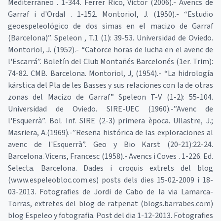
Mediterráneo . 1-344. Ferrer Rico, Victor (2006).- Avencs de
Garraf i d'Ordal . 1-152. Montoriol, J. (1950).- “Estudio
geoespeleológico de dos simas en el macizo de Garraf
(Barcelona)”. Speleon , T.1 (1): 39-53. Universidad de Oviedo.
Montoriol, J. (1952).- “Catorce horas de lucha en el avenc de
l'Escarrá”. Boletín del Club Montañés Barcelonés (1er. Trim):
74-82. CMB. Barcelona. Montoriol, J, (1954).- “La hidrología
kárstica del Pla de les Basses y sus relaciones con la de otras
zonas del Macizo de Garraf” Speleon T-V (1-2): 55-104.
Universidad de Oviedo. SIRE-UEC (1960).-”Avenc de
l'Esquerrà”. Bol. Inf. SIRE (2-3) primera època. Ullastre, J.;
Masriera, A.(1969).-”Reseña histórica de las exploraciones al
avenc de l'Esquerrà”. Geo y Bio Karst (20-21):22-24.
Barcelona. Vicens, Francesc (1958).- Avencs i Coves . 1-226. Ed.
Selecta. Barcelona. Dades i croquis extrets del blog
(www.espeleobloc.com.es) posts dels dies 15-02-2009 i 18-
03-2013. Fotografies de Jordi de Cabo de la via Lamarca-
Torras, extretes del blog de ratpenat (blogs.barrabes.com)
blog Espeleo y fotografia. Post del dia 1-12-2013. Fotografies