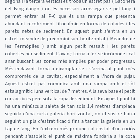
segona i la tercera vertical es troba un estret pas ( Gatonera
del Fang-dango ) on és necessari arrossegar-se pel fang i
permet entrar al P-6 que és una rampa que presenta
abundant recobriment litoquímic en forma de colades i les
parets netes de sediment. En aquest punt s'entra en un
estret meandre de predomini sub-horitzontal ( Meandre de
les Termòpiles ) amb algun petit ressalt i les parets
cobertes per sediment. L'avanç torna a fer-se incòmode i cal
anar buscant les zones més àmplies per poder progressar.
Més endavant torna a eixamplar-se i s'arriba al punt més
compromès de la cavitat, especialment a l'hora de pujar.
Aquest estret pas comunica amb una rampa amb el sòl
estalagmític i una vertical de 7 metres. A la seva base el petit
curs actiu es perd sota la capa de sediment. En aquest punt hi
ha una minúscula saleta de tan sols 1,4 metres d'amplada
seguida d'una curta galeria horitzontal, on el sostre baixa
seguint un pla d'estratificació fins a tancar la galeria en un
tap de fang. En l'extrem més profund i al costat d'un curiós
pendant s'assoleix el punt de màxima fondària a la cota