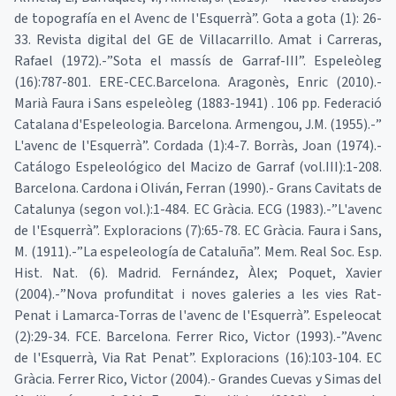
de topografía en el Avenc de l'Esquerrà”. Gota a gota (1): 26-
33. Revista digital del GE de Villacarrillo. Amat i Carreras,
Rafael (1972).-”Sota el massís de Garraf-III”. Espeleòleg
(16):787-801. ERE-CEC.Barcelona. Aragonès, Enric (2010).-
Marià Faura i Sans espeleòleg (1883-1941) . 106 pp. Federació
Catalana d'Espeleologia. Barcelona. Armengou, J.M. (1955).-”
L'avenc de l'Esquerrà”. Cordada (1):4-7. Borràs, Joan (1974).-
Catálogo Espeleológico del Macizo de Garraf (vol.III):1-208.
Barcelona. Cardona i Oliván, Ferran (1990).- Grans Cavitats de
Catalunya (segon vol.):1-484. EC Gràcia. ECG (1983).-”L'avenc
de l'Esquerrà”. Exploracions (7):65-78. EC Gràcia. Faura i Sans,
M. (1911).-”La espeleología de Cataluña”. Mem. Real Soc. Esp.
Hist. Nat. (6). Madrid. Fernández, Àlex; Poquet, Xavier
(2004).-”Nova profunditat i noves galeries a les vies Rat-
Penat i Lamarca-Torras de l'avenc de l'Esquerrà”. Espeleocat
(2):29-34. FCE. Barcelona. Ferrer Rico, Victor (1993).-”Avenc
de l'Esquerrà, Via Rat Penat”. Exploracions (16):103-104. EC
Gràcia. Ferrer Rico, Victor (2004).- Grandes Cuevas y Simas del