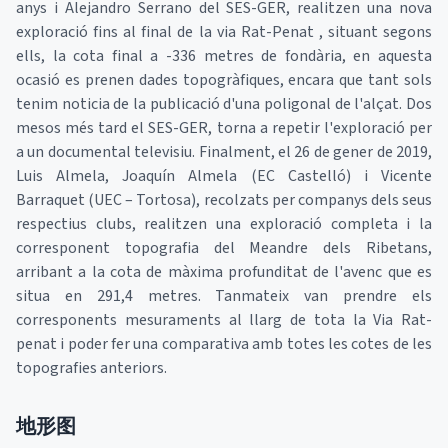
anys i Alejandro Serrano del SES-GER, realitzen una nova
exploració fins al final de la via Rat-Penat , situant segons
ells, la cota final a -336 metres de fondària, en aquesta
ocasió es prenen dades topogràfiques, encara que tant sols
tenim noticia de la publicació d'una poligonal de l'alçat. Dos
mesos més tard el SES-GER, torna a repetir l'exploració per
a un documental televisiu. Finalment, el 26 de gener de 2019,
Luis Almela, Joaquín Almela (EC Castelló) i Vicente
Barraquet (UEC – Tortosa), recolzats per companys dels seus
respectius clubs, realitzen una exploració completa i la
corresponent topografia del Meandre dels Ribetans,
arribant a la cota de màxima profunditat de l'avenc que es
situa en 291,4 metres. Tanmateix van prendre els
corresponents mesuraments al llarg de tota la Via Rat-
penat i poder fer una comparativa amb totes les cotes de les
topografies anteriors.
地形图