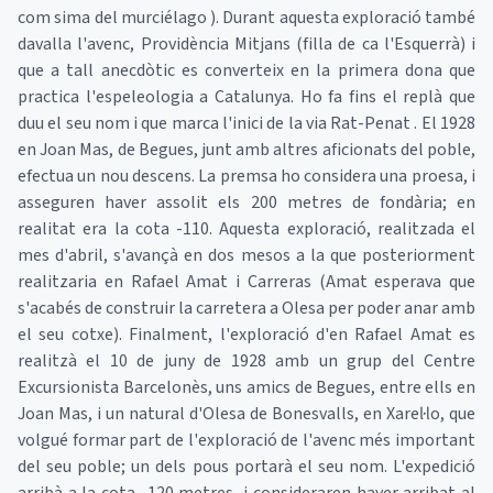
com sima del murciélago ). Durant aquesta exploració també
davalla l'avenc, Providència Mitjans (filla de ca l'Esquerrà) i
que a tall anecdòtic es converteix en la primera dona que
practica l'espeleologia a Catalunya. Ho fa fins el replà que
duu el seu nom i que marca l'inici de la via Rat-Penat . El 1928
en Joan Mas, de Begues, junt amb altres aficionats del poble,
efectua un nou descens. La premsa ho considera una proesa, i
asseguren haver assolit els 200 metres de fondària; en
realitat era la cota -110. Aquesta exploració, realitzada el
mes d'abril, s'avançà en dos mesos a la que posteriorment
realitzaria en Rafael Amat i Carreras (Amat esperava que
s'acabés de construir la carretera a Olesa per poder anar amb
el seu cotxe). Finalment, l'exploració d'en Rafael Amat es
realitzà el 10 de juny de 1928 amb un grup del Centre
Excursionista Barcelonès, uns amics de Begues, entre ells en
Joan Mas, i un natural d'Olesa de Bonesvalls, en Xarel·lo, que
volgué formar part de l'exploració de l'avenc més important
del seu poble; un dels pous portarà el seu nom. L'expedició