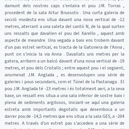
damunt dels nostres caps s'enlaira el pou J.M. Torras ,
procedent de la sala Artur Brussoto . Una curta galeria de
secció modesta ens situa davant una nova vertical de -12
metres, aterrant a una saleta del cantó N, de la qual surten
uns ressalts que davallen el pou del Xarel·lo , aquest amb
aspecte de meandre. Una vegada a baix ens trobem davant
d'un pas estret vertical, es tracta de la Gatonera de l'Anna ,
punt on s'inicia la via Anna . Davallats uns metres per la
gatera, arribem a un balcó davant d'una nova vertical de -19
metres, el pou dels Cristalls ; entre aquest pou i el següent,
anomenat J.M. Anglada , es desenvolupen una sèrie de
galeries i pous secundaris, com el Túnel de la Pastanaga . El
pou J.M. Anglada té -23 metres i és totalment aeri, a la seva
base, un ressalt ens situa a una sala inferior de sostre baix i
plena de sediments argilosos, iniciant-se aquí una galeria
estreta amb importants degotalls que desemboca a un
darrer pou de -14,5 metres que ens situa a la sala GES, a -204
metres. A través d'un estret pas s'accedeix a una sèrie de