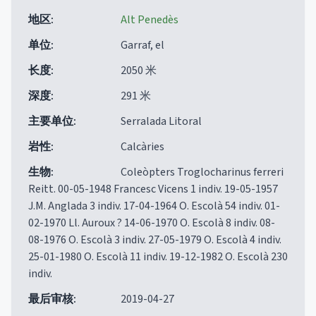
地区
:
Alt Penedès
单位
:
Garraf, el
长度
:
2050 米
深度
:
291 米
主要单位
:
Serralada Litoral
岩性
:
Calcàries
生物
:
Coleòpters Troglocharinus ferreri
Reitt. 00-05-1948 Francesc Vicens 1 indiv. 19-05-1957
J.M. Anglada 3 indiv. 17-04-1964 O. Escolà 54 indiv. 01-
02-1970 Ll. Auroux ? 14-06-1970 O. Escolà 8 indiv. 08-
08-1976 O. Escolà 3 indiv. 27-05-1979 O. Escolà 4 indiv.
25-01-1980 O. Escolà 11 indiv. 19-12-1982 O. Escolà 230
indiv.
最后审核
:
2019-04-27