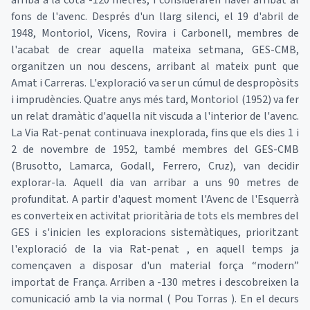
arribà a la cota -120 metres, i consideraren haver arribat al
fons de l'avenc. Després d'un llarg silenci, el 19 d'abril de
1948, Montoriol, Vicens, Rovira i Carbonell, membres de
l'acabat de crear aquella mateixa setmana, GES-CMB,
organitzen un nou descens, arribant al mateix punt que
Amat i Carreras. L'exploració va ser un cúmul de despropòsits
i imprudències. Quatre anys més tard, Montoriol (1952) va fer
un relat dramàtic d'aquella nit viscuda a l'interior de l'avenc.
La Via Rat-penat continuava inexplorada, fins que els dies 1 i
2 de novembre de 1952, també membres del GES-CMB
(Brusotto, Lamarca, Godall, Ferrero, Cruz), van decidir
explorar-la. Aquell dia van arribar a uns 90 metres de
profunditat. A partir d'aquest moment l'Avenc de l'Esquerrà
es converteix en activitat prioritària de tots els membres del
GES i s'inicien les exploracions sistemàtiques, prioritzant
l'exploració de la via Rat-penat , en aquell temps ja
començaven a disposar d'un material força “modern”
importat de França. Arriben a -130 metres i descobreixen la
comunicació amb la via normal ( Pou Torras ). En el decurs