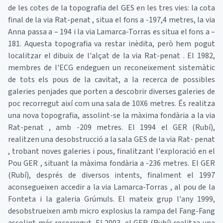
de les cotes de la topografia del GES en les tres vies: la cota
final de la via Rat-penat , situa el fons a -197,4 metres, la via
Anna passa a – 194 i la via Lamarca-Torras es situa el fons a –
181. Aquesta topografia va restar inèdita, però hem pogut
localitzar el dibuix de l'alçat de la via Rat-penat . El 1982,
membres de l'ECG endeguen un reconeixement sistemàtic
de tots els pous de la cavitat, a la recerca de possibles
galeries penjades que porten a descobrir diverses galeries de
poc recorregut així com una sala de 10X6 metres. És realitza
una nova topografia, assolint-se la màxima fondària a la via
Rat-penat , amb -209 metres. El 1994 el GER (Rubí),
realitzen una desobstrucció a la sala GES de la via Rat- penat
, trobant noves galeries i pous, finalitzant l'exploració en el
Pou GER , situant la màxima fondària a -236 metres. El GER
(Rubí), després de diversos intents, finalment el 1997
aconsegueixen accedir a la via Lamarca-Torras , al pou de la
Fonteta i la galeria Grúmuls. El mateix grup l'any 1999,
desobstrueixen amb micro explosius la rampa del Fang-Fang