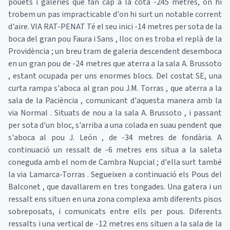
pouets i galeries que fan cap a la cota -245 metres, on hi
trobem un pas impracticable d'on hi surt un notable corrent
d'aire. VIA RAT-PENAT Té el seu inici -14 metres per sota de la
boca del gran pou Faura i Sans , lloc on es troba el replà de la
Providència ; un breu tram de galeria descendent desemboca
en un gran pou de -24 metres que aterra a la sala A. Brussoto
, estant ocupada per uns enormes blocs. Del costat SE, una
curta rampa s'aboca al gran pou J.M. Torras , que aterra a la
sala de la Paciència , comunicant d'aquesta manera amb la
via Normal . Situats de nou a la sala A. Brussoto , i passant
per sota d'un bloc, s'arriba a una colada en suau pendent que
s'aboca al pou J. León , de -34 metres de fondària. A
continuació un ressalt de -6 metres ens situa a la saleta
coneguda amb el nom de Cambra Nupcial ; d'ella surt també
la via Lamarca-Torras . Segueixen a continuació els Pous del
Balconet , que davallarem en tres tongades. Una gatera i un
ressalt ens situen en una zona complexa amb diferents pisos
sobreposats, i comunicats entre ells per pous. Diferents
ressalts i una vertical de -12 metres ens situen a la sala de la