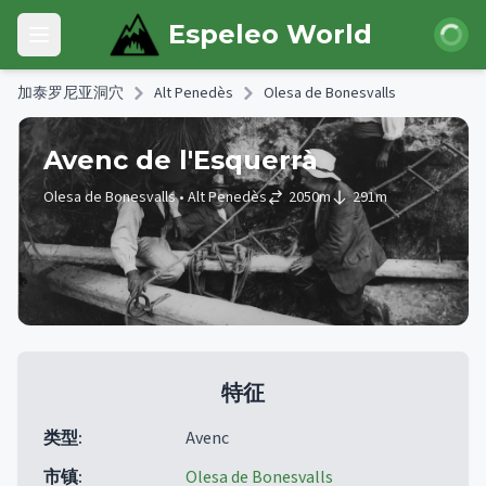
Skip to main content
登录
Espeleo World
Open main menu
加泰罗尼亚洞穴
Alt Penedès
Olesa de Bonesvalls
Avenc de l'Esquerrà
Olesa de Bonesvalls
• Alt Penedès
2050
m
291
m
特征
类型
:
Avenc
市镇
:
Olesa de Bonesvalls