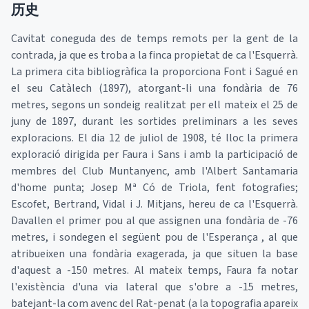
历史
Cavitat coneguda des de temps remots per la gent de la
contrada, ja que es troba a la finca propietat de ca l'Esquerrà.
La primera cita bibliogràfica la proporciona Font i Sagué en
el seu Catàlech (1897), atorgant-li una fondària de 76
metres, segons un sondeig realitzat per ell mateix el 25 de
juny de 1897, durant les sortides preliminars a les seves
exploracions. El dia 12 de juliol de 1908, té lloc la primera
exploració dirigida per Faura i Sans i amb la participació de
membres del Club Muntanyenc, amb l'Albert Santamaria
d'home punta; Josep Mª Có de Triola, fent fotografies;
Escofet, Bertrand, Vidal i J. Mitjans, hereu de ca l'Esquerrà.
Davallen el primer pou al que assignen una fondària de -76
metres, i sondegen el següent pou de l'Esperança , al que
atribueixen una fondària exagerada, ja que situen la base
d'aquest a -150 metres. Al mateix temps, Faura fa notar
l'existència d'una via lateral que s'obre a -15 metres,
batejant-la com avenc del Rat-penat (a la topografia apareix