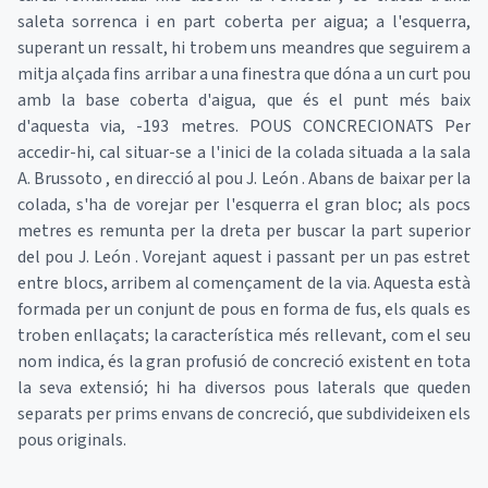
saleta sorrenca i en part coberta per aigua; a l'esquerra,
superant un ressalt, hi trobem uns meandres que seguirem a
mitja alçada fins arribar a una finestra que dóna a un curt pou
amb la base coberta d'aigua, que és el punt més baix
d'aquesta via, -193 metres. POUS CONCRECIONATS Per
accedir-hi, cal situar-se a l'inici de la colada situada a la sala
A. Brussoto , en direcció al pou J. León . Abans de baixar per la
colada, s'ha de vorejar per l'esquerra el gran bloc; als pocs
metres es remunta per la dreta per buscar la part superior
del pou J. León . Vorejant aquest i passant per un pas estret
entre blocs, arribem al començament de la via. Aquesta està
formada per un conjunt de pous en forma de fus, els quals es
troben enllaçats; la característica més rellevant, com el seu
nom indica, és la gran profusió de concreció existent en tota
la seva extensió; hi ha diversos pous laterals que queden
separats per prims envans de concreció, que subdivideixen els
pous originals.