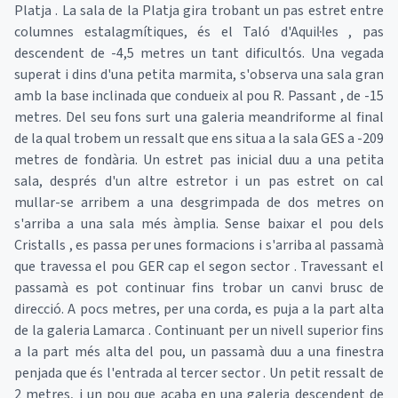
Platja . La sala de la Platja gira trobant un pas estret entre
columnes estalagmítiques, és el Taló d'Aquil·les , pas
descendent de -4,5 metres un tant dificultós. Una vegada
superat i dins d'una petita marmita, s'observa una sala gran
amb la base inclinada que condueix al pou R. Passant , de -15
metres. Del seu fons surt una galeria meandriforme al final
de la qual trobem un ressalt que ens situa a la sala GES a -209
metres de fondària. Un estret pas inicial duu a una petita
sala, després d'un altre estretor i un pas estret on cal
mullar-se arribem a una desgrimpada de dos metres on
s'arriba a una sala més àmplia. Sense baixar el pou dels
Cristalls , es passa per unes formacions i s'arriba al passamà
que travessa el pou GER cap el segon sector . Travessant el
passamà es pot continuar fins trobar un canvi brusc de
direcció. A pocs metres, per una corda, es puja a la part alta
de la galeria Lamarca . Continuant per un nivell superior fins
a la part més alta del pou, un passamà duu a una finestra
penjada que és l'entrada al tercer sector . Un petit ressalt de
2 metres, i un pou que acaba en una galeria descendent de