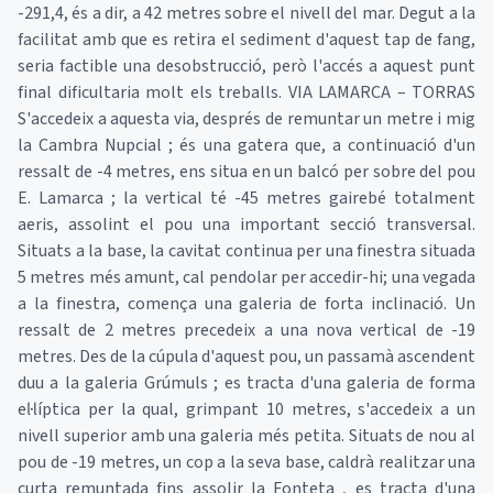
-291,4, és a dir, a 42 metres sobre el nivell del mar. Degut a la
facilitat amb que es retira el sediment d'aquest tap de fang,
seria factible una desobstrucció, però l'accés a aquest punt
final dificultaria molt els treballs. VIA LAMARCA – TORRAS
S'accedeix a aquesta via, després de remuntar un metre i mig
la Cambra Nupcial ; és una gatera que, a continuació d'un
ressalt de -4 metres, ens situa en un balcó per sobre del pou
E. Lamarca ; la vertical té -45 metres gairebé totalment
aeris, assolint el pou una important secció transversal.
Situats a la base, la cavitat continua per una finestra situada
5 metres més amunt, cal pendolar per accedir-hi; una vegada
a la finestra, comença una galeria de forta inclinació. Un
ressalt de 2 metres precedeix a una nova vertical de -19
metres. Des de la cúpula d'aquest pou, un passamà ascendent
duu a la galeria Grúmuls ; es tracta d'una galeria de forma
el·líptica per la qual, grimpant 10 metres, s'accedeix a un
nivell superior amb una galeria més petita. Situats de nou al
pou de -19 metres, un cop a la seva base, caldrà realitzar una
curta remuntada fins assolir la Fonteta , es tracta d'una