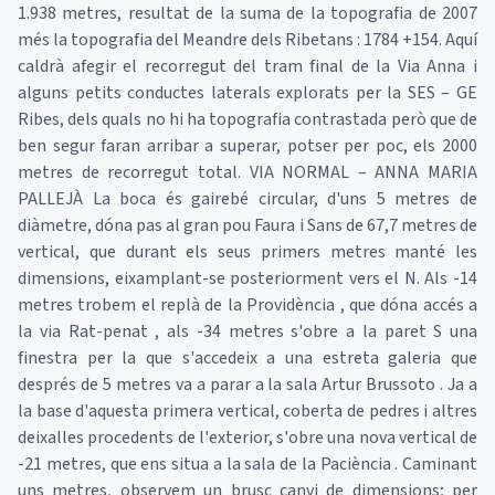
1.938 metres, resultat de la suma de la topografia de 2007
més la topografia del Meandre dels Ribetans : 1784 +154. Aquí
caldrà afegir el recorregut del tram final de la Via Anna i
alguns petits conductes laterals explorats per la SES – GE
Ribes, dels quals no hi ha topografia contrastada però que de
ben segur faran arribar a superar, potser per poc, els 2000
metres de recorregut total. VIA NORMAL – ANNA MARIA
PALLEJÀ La boca és gairebé circular, d'uns 5 metres de
diàmetre, dóna pas al gran pou Faura i Sans de 67,7 metres de
vertical, que durant els seus primers metres manté les
dimensions, eixamplant-se posteriorment vers el N. Als -14
metres trobem el replà de la Providència , que dóna accés a
la via Rat-penat , als -34 metres s'obre a la paret S una
finestra per la que s'accedeix a una estreta galeria que
després de 5 metres va a parar a la sala Artur Brussoto . Ja a
la base d'aquesta primera vertical, coberta de pedres i altres
deixalles procedents de l'exterior, s'obre una nova vertical de
-21 metres, que ens situa a la sala de la Paciència . Caminant
uns metres, observem un brusc canvi de dimensions; per