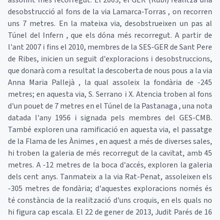
assolint més recorregut. El 2003, el GER (Rubí) realitza una
desobstrucció al fons de la via Lamarca-Torras , on recorren
uns 7 metres. En la mateixa via, desobstrueixen un pas al
Túnel del Infern , que els dóna més recorregut. A partir de
l'ant 2007 i fins el 2010, membres de la SES-GER de Sant Pere
de Ribes, inicien un seguit d'exploracions i desobstruccions,
que donarà com a resultat la descoberta de nous pous a la via
Anna Maria Pallejà , la qual assoleix la fondària de -245
metres; en aquesta via, S. Serrano i X. Atencia troben al fons
d'un pouet de 7 metres en el Túnel de la Pastanaga , una nota
datada l'any 1956 i signada pels membres del GES-CMB.
També exploren una ramificació en aquesta via, el passatge
de la Flama de les Ànimes , en aquest a més de diverses sales,
hi troben la galeria de més recorregut de la cavitat, amb 45
metres. A -12 metres de la boca d'accés, exploren la galeria
dels cent anys. Tanmateix a la via Rat-Penat, assoleixen els
-305 metres de fondària; d'aquestes exploracions només és
té constància de la realització d'uns croquis, en els quals no
hi figura cap escala. El 22 de gener de 2013, Judit Parés de 16