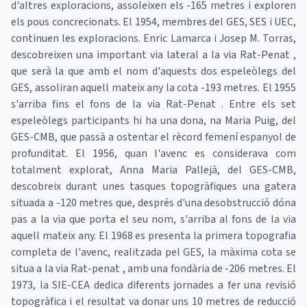
d'altres exploracions, assoleixen els -165 metres i exploren
els pous concrecionats. El 1954, membres del GES, SES i UEC,
continuen les exploracions. Enric Lamarca i Josep M. Torras,
descobreixen una important via lateral a la via Rat-Penat ,
que serà la que amb el nom d'aquests dos espeleòlegs del
GES, assoliran aquell mateix any la cota -193 metres. El 1955
s'arriba fins el fons de la via Rat-Penat . Entre els set
espeleòlegs participants hi ha una dona, na Maria Puig, del
GES-CMB, que passà a ostentar el rècord femení espanyol de
profunditat. El 1956, quan l'avenc es considerava com
totalment explorat, Anna Maria Pallejà, del GES-CMB,
descobreix durant unes tasques topogràfiques una gatera
situada a -120 metres que, després d'una desobstrucció dóna
pas a la via que porta el seu nom, s'arriba al fons de la via
aquell mateix any. El 1968 es presenta la primera topografia
completa de l'avenc, realitzada pel GES, la màxima cota se
situa a la via Rat-penat , amb una fondària de -206 metres. El
1973, la SIE-CEA dedica diferents jornades a fer una revisió
topogràfica i el resultat va donar uns 10 metres de reducció