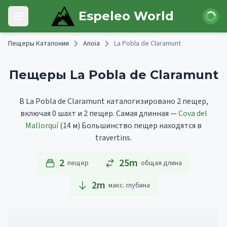
Skip to main content
Войти
Espeleo World
Open main menu
Пещеры Каталонии
Anoia
La Pobla de Claramunt
Пещеры La Pobla de Claramunt
В La Pobla de Claramunt каталогизировано 2 пещер,
включая 0 шахт и 2 пещер.
Самая длинная —
Cova del
Mallorquí
(14 м)
Большинство пещер находятся в
travertins.
2
25m
пещер
общая длина
2
m
макс. глубина