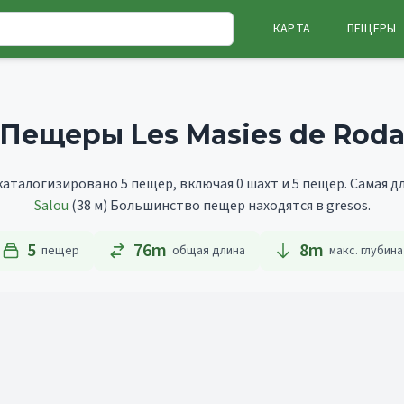
КАРТА
ПЕЩЕРЫ
Пещеры Les Masies de Rod
 каталогизировано 5 пещер, включая 0 шахт и 5 пещер.
Самая д
Salou
(38 м)
Большинство пещер находятся в gresos.
5
76m
8
m
пещер
общая длина
макс. глубина