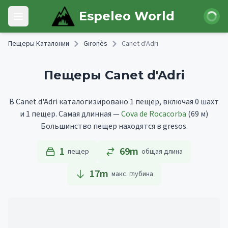
Skip to main content
Войти
Espeleo World
Open main menu
Пещеры Каталонии
Gironès
Canet d'Adri
Пещеры Canet d'Adri
В Canet d'Adri каталогизировано 1 пещер, включая 0 шахт
и 1 пещер.
Самая длинная —
Cova de Rocacorba
(69 м)
Большинство пещер находятся в gresos.
1
69m
пещер
общая длина
17
m
макс. глубина