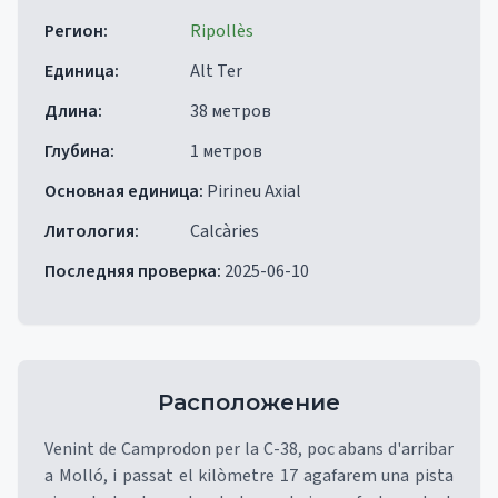
Регион
:
Ripollès
Единица
:
Alt Ter
Длина
:
38 метров
Глубина
:
1 метров
Основная единица
:
Pirineu Axial
Литология
:
Calcàries
Последняя проверка
:
2025-06-10
Расположение
Venint de Camprodon per la C-38, poc abans d'arribar
a Molló, i passat el kilòmetre 17 agafarem una pista