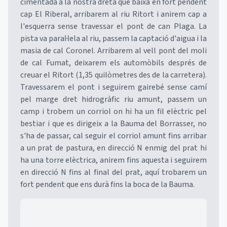
cimentada a la nostra dreta que baixa en fort pendent
cap El Riberal, arribarem al riu Ritort i anirem cap a
l'esquerra sense travessar el pont de can Plaga. La
pista va paral·lela al riu, passem la captació d'aigua i la
masia de cal Coronel. Arribarem al vell pont del moli
de cal Fumat, deixarem els automòbils després de
creuar el Ritort (1,35 quilòmetres des de la carretera).
Travessarem el pont i seguirem gairebé sense camí
pel marge dret hidrogràfic riu amunt, passem un
camp i trobem un corriol on hi ha un fil elèctric pel
bestiar i que es dirigeix a la Bauma del Borrasser, no
s'ha de passar, cal seguir el corriol amunt fins arribar
a un prat de pastura, en direcció N enmig del prat hi
ha una torre elèctrica, anirem fins aquesta i seguirem
en direcció N fins al final del prat, aquí trobarem un
fort pendent que ens durà fins la boca de la Bauma.