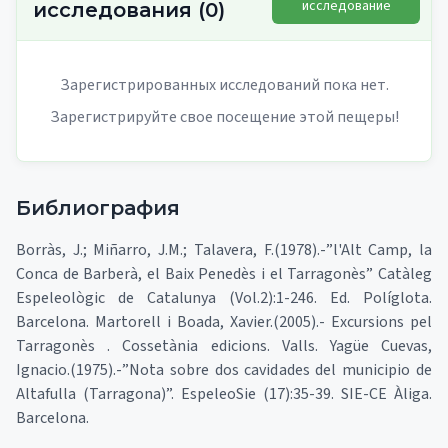
исследование
исследования
(
0
)
Зарегистрированных исследований пока нет.
Зарегистрируйте свое посещение этой пещеры!
Библиография
Borràs, J.; Miñarro, J.M.; Talavera, F.(1978).-”l'Alt Camp, la
Conca de Barberà, el Baix Penedès i el Tarragonès” Catàleg
Espeleològic de Catalunya (Vol.2):1-246. Ed. Políglota.
Barcelona. Martorell i Boada, Xavier.(2005).- Excursions pel
Tarragonès . Cossetània edicions. Valls. Yagüe Cuevas,
Ignacio.(1975).-”Nota sobre dos cavidades del municipio de
Altafulla (Tarragona)”. EspeleoSie (17):35-39. SIE-CE Àliga.
Barcelona.