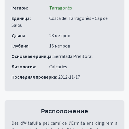
Регион
:
Tarragonès
Единица
:
Costa del Tarragonès - Cap de
Salou
Длина
:
23 метров
Глубина
:
16 метров
Основная единица
:
Serralada Prelitoral
Литология
:
Calcàries
Последняя проверка
:
2012-11-17
Расположение
Des d'Altafulla pel camí de l'Ermita ens dirigirem a