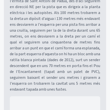
l'ermita de Sant Antoni de Pàdua, des d'ací seguirem
en direcció NE per la pista que es dirigeix a la planta
elèctrica i les autopistes. Als 100 metres trobarem a
la dreta un dipòsit d'aigua i 130 metres més endavant
ens desviarem a l'esquerra per una pista fins arribar a
una cruïlla, seguirem per la de la dreta durant uns 65
metres, on ens desviarem a la dreta per un camí el
qual el seguirem una cinquantena de metres fins
arribar a un punt en que el camí forma una esplanada,
de la part esquerra d'aquesta on hi ha un bloc amb una
ratlla blanca pintada (dades de 2012), surt un sender
descendent que en uns 70 metres en porta fins el Pou
de l'Encantament (tapat amb un palet de PVC),
seguirem baixant el sender uns metres i girarem a
l'esquerra on trobarem la cavitat uns 5 metres més
endavant tapada amb unes fustes.