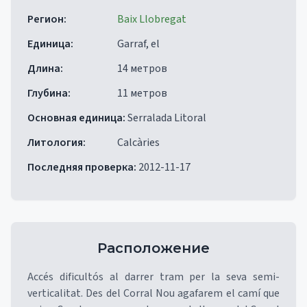
Регион
:
Baix Llobregat
Единица
:
Garraf, el
Длина
:
14 метров
Глубина
:
11 метров
Основная единица
:
Serralada Litoral
Литология
:
Calcàries
Последняя проверка
:
2012-11-17
Расположение
Accés dificultós al darrer tram per la seva semi-
verticalitat. Des del Corral Nou agafarem el camí que