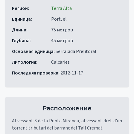
Регион
:
Terra Alta
Единица
:
Port, el
Длина
:
75 метров
Глубина
:
45 метров
Основная единица
:
Serralada Prelitoral
Литология
:
Calcàries
Последняя проверка
:
2012-11-17
Расположение
Al vessant S de la Punta Miranda, al vessant dret d'un
torrent tributari del barranc del Tall Cremat.