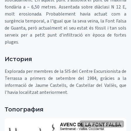
sobtadament. En aquest punt s'assoleix el punt de màxima
fondària a – 6,50 metres. Assentada sobre diàclasi N 12 E,
molt erosionada. Probablement havia actuat com a
surgència temporal, a l'igual que la seva veïna, la Font Falsa
de Guanta, però actualment el seu estat és fòssil i tan sols
serveix per a petit punt d'infiltració en època de fortes
pluges.
История
Explorada per membres de la SIS del Centre Excursionista de
Terrassa a primers de setembre del 1984, gràcies a la
informació de Jaume Castells, de Castellar del Vallès, que
l'havia localitzat anteriorment.
Топография
Нажмите для увеличения