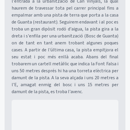
l'entrada a la urbanització de Can Vinyals, la qual
haurem de travessar tota pel carrer principal fins a
empalmar amb una pista de terra que porta a la casa
de Guanta (restaurant). Seguirem endavant i al poc es
troba un gran dipòsit rodó d'aigua, la pista gira a la
dreta i s'enfila per una urbanització (Bosc de Guanta)
on de tant en tant anem trobant algunes poques
cases. A partir de l'última casa, la pista empitjora el
seu estat i poc més enllà acaba. Abans del final
trobarem un cartell metàl·lic que indica la Font Falsa i
uns 50 metres després hi ha una torreta elèctrica per
damunt de la pista. A la seva alçada i uns 20 metres a
l'E, amagat enmig del bosc i uns 15 metres per
damunt de la pista, es troba l'avenc.