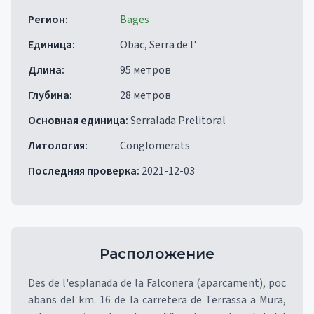
Регион
:
Bages
Единица
:
Obac, Serra de l'
Длина
:
95 метров
Глубина
:
28 метров
Основная единица
:
Serralada Prelitoral
Литология
:
Conglomerats
Последняя проверка
:
2021-12-03
Расположение
Des de l'esplanada de la Falconera (aparcament), poc
abans del km. 16 de la carretera de Terrassa a Mura,