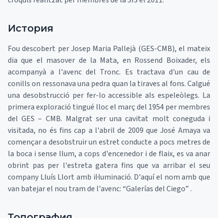
croquis realitzat per membres de la SIS el 2011.
История
Fou descobert per Josep Maria Pallejà (GES-CMB), el mateix
dia que el masover de la Mata, en Rossend Boixader, els
acompanyà a l'avenc del Tronc. Es tractava d'un cau de
conills on ressonava una pedra quan la tiraves al fons. Calgué
una desobstrucció per fer-lo accessible als espeleòlegs. La
primera exploració tingué lloc el març del 1954 per membres
del GES – CMB. Malgrat ser una cavitat molt coneguda i
visitada, no és fins cap a l'abril de 2009 que José Amaya va
començar a desobstruir un estret conducte a pocs metres de
la boca i sense llum, a cops d'encenedor i de flaix, es va anar
obrint pas per l'estreta gatera fins que va arribar el seu
company Lluís Llort amb il·luminació. D'aquí el nom amb que
van batejar el nou tram de l'avenc: “Galerías del Ciego” .
Топография