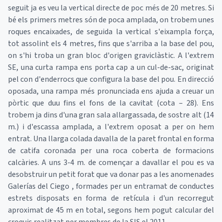
seguit ja es veu la vertical directe de poc més de 20 metres. Si
bé els primers metres són de poca amplada, on trobem unes
roques encaixades, de seguida la vertical s'eixampla força,
tot assolint els 4 metres, fins que s'arriba a la base del pou,
on s'hi troba un gran bloc d'origen graviclàstic. A l'extrem
SE, una curta rampa ens porta cap a un cul-de-sac, originat
pel con d'enderrocs que configura la base del pou. En direcció
oposada, una rampa més pronunciada ens ajuda a creuar un
pòrtic que duu fins el fons de la cavitat (cota – 28). Ens
trobem ja dins d'una gran sala allargassada, de sostre alt (14
m.) i d'escassa amplada, a l'extrem oposat a per on hem
entrat. Una llarga colada davalla de la paret frontal en forma
de catifa coronada per una roca coberta de formacions
calcàries. A uns 3-4 m. de començar a davallar el pou es va
desobstruir un petit forat que va donar pas a les anomenades
Galerías del Ciego , formades per un entramat de conductes
estrets disposats en forma de retícula i d'un recorregut
aproximat de 45 m en total, segons hem pogut calcular del