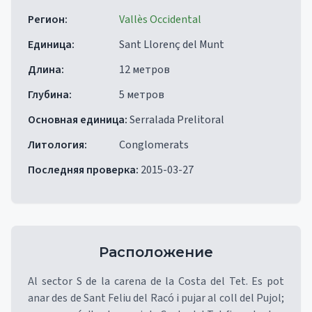
Регион
:
Vallès Occidental
Единица
:
Sant Llorenç del Munt
Длина
:
12 метров
Глубина
:
5 метров
Основная единица
:
Serralada Prelitoral
Литология
:
Conglomerats
Последняя проверка
:
2015-03-27
Расположение
Al sector S de la carena de la Costa del Tet. Es pot
anar des de Sant Feliu del Racó i pujar al coll del Pujol;