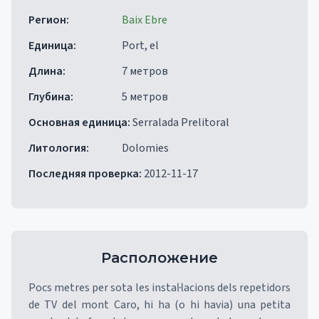
Регион
:
Baix Ebre
Единица
:
Port, el
Длина
:
7 метров
Глубина
:
5 метров
Основная единица
:
Serralada Prelitoral
Литология
:
Dolomies
Последняя проверка
:
2012-11-17
Расположение
Pocs metres per sota les instal·lacions dels repetidors
de TV del mont Caro, hi ha (o hi havia) una petita