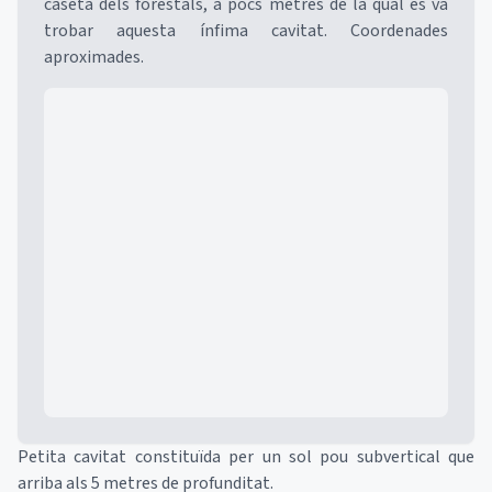
caseta dels forestals, a pocs metres de la qual es va
trobar aquesta ínfima cavitat. Coordenades
aproximades.
Mapa
Petita cavitat constituïda per un sol pou subvertical que
arriba als 5 metres de profunditat.