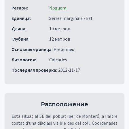
Регион
:
Noguera
Единица
:
Serres marginals - Est
Длина
:
19 метров
Глубина
:
12 метров
Основная единица
:
Prepirineu
Литология
:
Calcàries
Последняя проверка
:
2012-11-17
Расположение
Està situat al SE del poblat iber de Monteró, a l'altre
costat d'una diàclasi visible des del coll. Coordenades