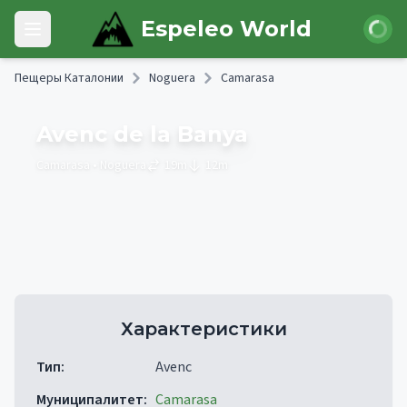
Skip to main content
Войти
Espeleo World
Open main menu
Пещеры Каталонии
Noguera
Camarasa
Avenc de la Banya
Camarasa
• Noguera
19
m
12
m
Характеристики
Тип
:
Avenc
Муниципалитет
:
Camarasa