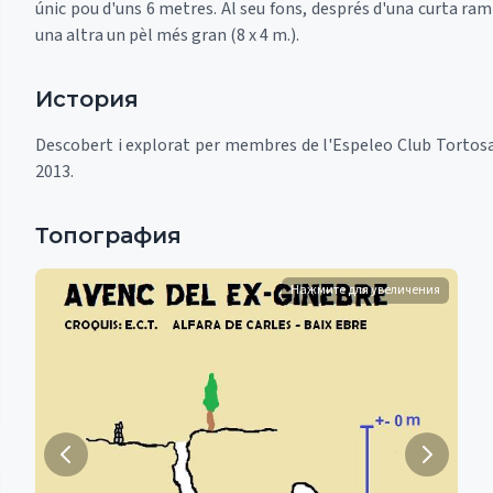
únic pou d'uns 6 metres. Al seu fons, després d'una curta ramp
una altra un pèl més gran (8 x 4 m.).
История
Descobert i explorat per membres de l'Espeleo Club Tortosa 
2013.
Топография
Нажмите для увеличения