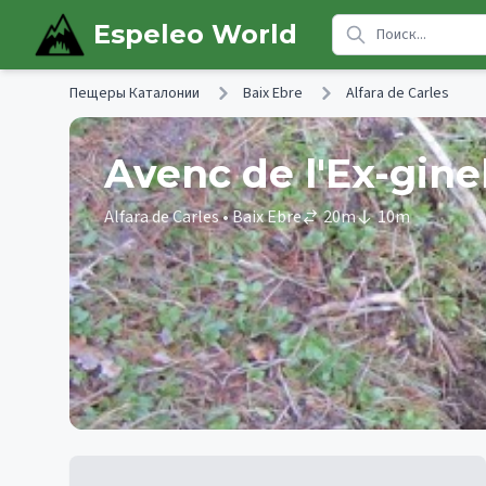
Skip to main content
Espeleo World
Пещеры Каталонии
Baix Ebre
Alfara de Carles
Avenc de l'Ex-gin
Alfara de Carles
• Baix Ebre
20
m
10
m