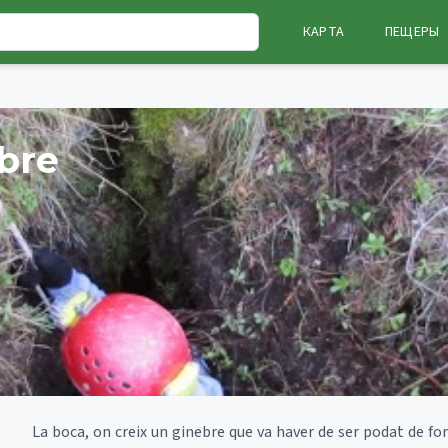
КАРТА
ПЕЩЕРЫ
ebre
La boca, on creix un ginebre que va haver de ser podat de fo