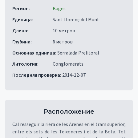
Регион
:
Bages
Единица
:
Sant Llorenç del Munt
Длина
:
10 метров
Глубина
:
6 метров
Основная единица
:
Serralada Prelitoral
Литология
:
Conglomerats
Последняя проверка
:
2014-12-07
Расположение
Cal resseguir la riera de les Arenes en el tram superior,
entre els sots de les Teixoneres i el de la Bóta. Tot