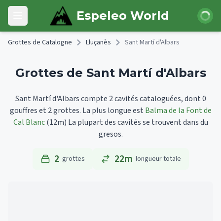
Skip to main content
Connexi
Espeleo World
Open main menu
Grottes de Catalogne
Lluçanès
Sant Martí d'Albars
Grottes de Sant Martí d'Albars
Sant Martí d'Albars compte 2 cavités cataloguées, dont 0
gouffres et 2 grottes.
La plus longue est
Balma de la Font de
Cal Blanc
(12m)
La plupart des cavités se trouvent dans du
gresos.
2
22m
grottes
longueur totale