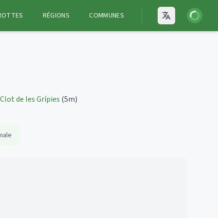
Connexion
ROTTES
RÉGIONS
COMMUNES
Open language
Clot de les Grípies
(5m)
male