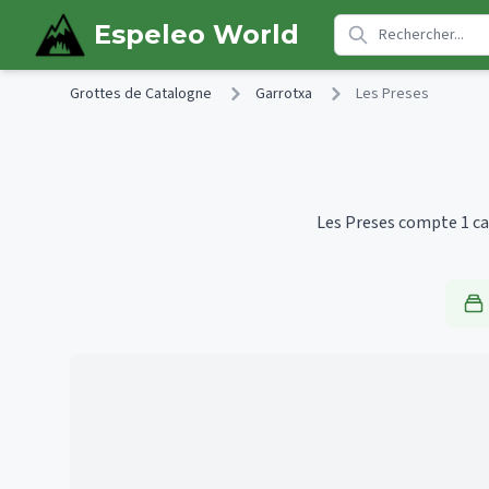
Skip to main content
Espeleo World
Grottes de Catalogne
Garrotxa
Les Preses
Les Preses compte 1 cav