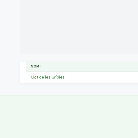
NOM
↕
Clot de les Grípies