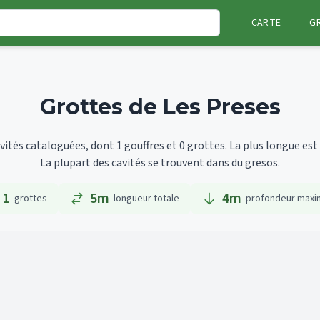
CARTE
G
Grottes de Les Preses
ités cataloguées, dont 1 gouffres et 0 grottes.
La plus longue est
La plupart des cavités se trouvent dans du gresos.
1
5m
4
m
grottes
longueur totale
profondeur maxi