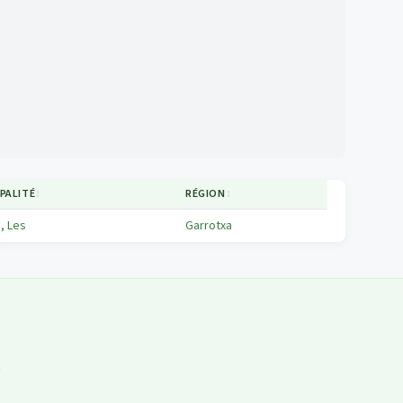
PALITÉ
↕
RÉGION
↕
, Les
Garrotxa
t