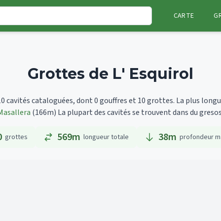
CARTE
G
Grottes de L' Esquirol
0 cavités cataloguées, dont 0 gouffres et 10 grottes.
La plus long
Masallera
(166m)
La plupart des cavités se trouvent dans du gresos
0
569m
38
m
grottes
longueur totale
profondeur m