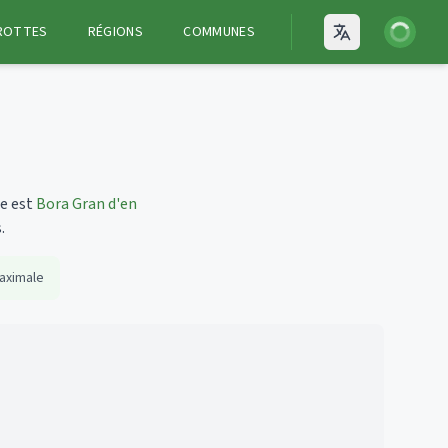
Connexion
ROTTES
RÉGIONS
COMMUNES
Open language
ue est
Bora Gran d'en
.
aximale