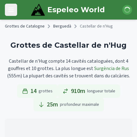
Skip to main content
Connexi
Espeleo World
Open main menu
Grottes de Catalogne
Berguedà
Castellar de n'Hug
Grottes de Castellar de n'Hug
Castellar de n'Hug compte 14 cavités cataloguées, dont 4
gouffres et 10 grottes.
La plus longue est
Surgència de Rus
(555m)
La plupart des cavités se trouvent dans du calcàries.
14
910m
grottes
longueur totale
25
m
profondeur maximale