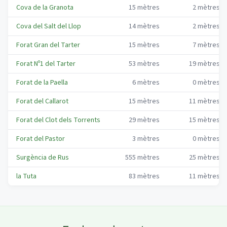
Cova de la Granota
15
mètres
2
mètres
Cova del Salt del Llop
14
mètres
2
mètres
Forat Gran del Tarter
15
mètres
7
mètres
Forat Nº1 del Tarter
53
mètres
19
mètres
Forat de la Paella
6
mètres
0
mètres
Forat del Callarot
15
mètres
11
mètres
Forat del Clot dels Torrents
29
mètres
15
mètres
Forat del Pastor
3
mètres
0
mètres
Surgència de Rus
555
mètres
25
mètres
la Tuta
83
mètres
11
mètres