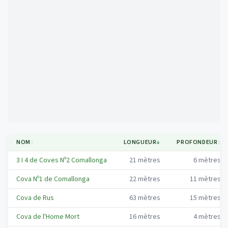
Mapa
NOM
↕
LONGUEUR
↓
PROFONDEUR
↕
3 I 4 de Coves Nº2 Comallonga
21
mètres
6
mètres
Cova Nº1 de Comallonga
22
mètres
11
mètres
Cova de Rus
63
mètres
15
mètres
Cova de l'Home Mort
16
mètres
4
mètres