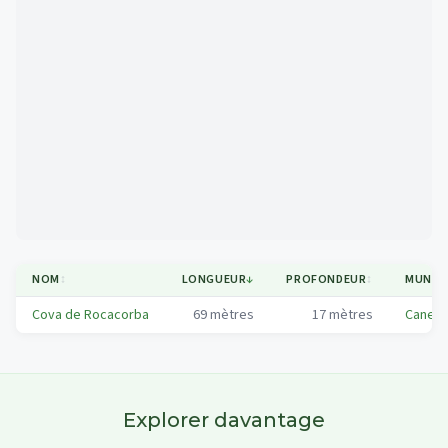
Mapa
NOM
↕
LONGUEUR
↓
PROFONDEUR
↕
MUNICI
Cova de Rocacorba
69
mètres
17
mètres
Canet d
Explorer davantage