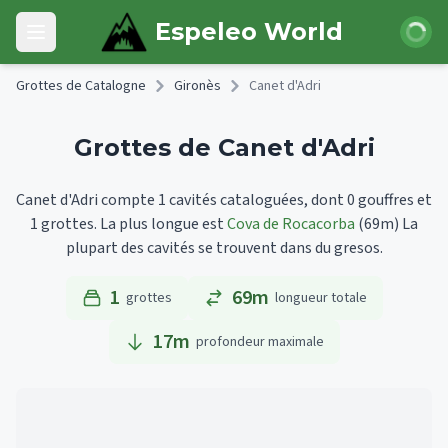
Skip to main content
Connexi
Espeleo World
Open main menu
Grottes de Catalogne
Gironès
Canet d'Adri
Grottes de Canet d'Adri
Canet d'Adri compte 1 cavités cataloguées, dont 0 gouffres et
1 grottes.
La plus longue est
Cova de Rocacorba
(69m)
La
plupart des cavités se trouvent dans du gresos.
1
69m
grottes
longueur totale
17
m
profondeur maximale