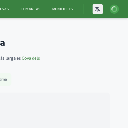
Iniciar ses
EVAS
COMARCAS
MUNICIPIOS
Open language
ra
ás larga es
Cova dels
xima