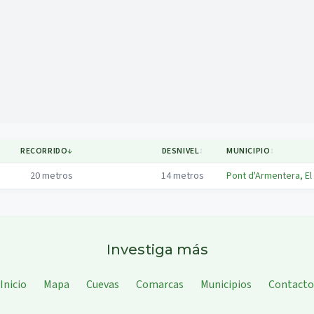
Mapa
RECORRIDO
↓
DESNIVEL
↕
MUNICIPIO
↕
20
metros
14
metros
Pont d'Armentera, El
Investiga más
Inicio
Mapa
Cuevas
Comarcas
Municipios
Contacto