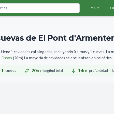
MAPA
CU
uevas de El Pont d'Armente
tiene 1 cavidades catalogadas, incluyendo 0 simas y 1 cuevas.
La m
Ossos
(20m)
La mayoría de cavidades se encuentran en calcàries.
1
20m
14
m
cuevas
longitud total
profundidad má