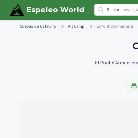
Skip to main content
Espeleo World
Cuevas de Cataluña
Alt Camp
El Pont d'Armentera
C
El Pont d'Armentera 