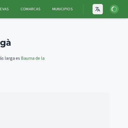
Iniciar ses
EVAS
COMARCAS
MUNICIPIOS
Open language
egà
ás larga es
Bauma de la