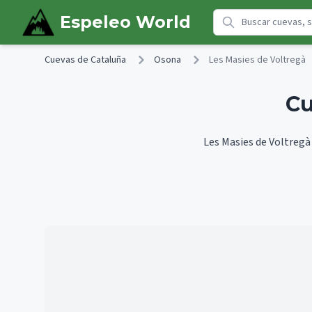
Skip to main content
Espeleo World
Cuevas de Cataluña
Osona
Les Masies de Voltregà
Cu
Les Masies de Voltregà 