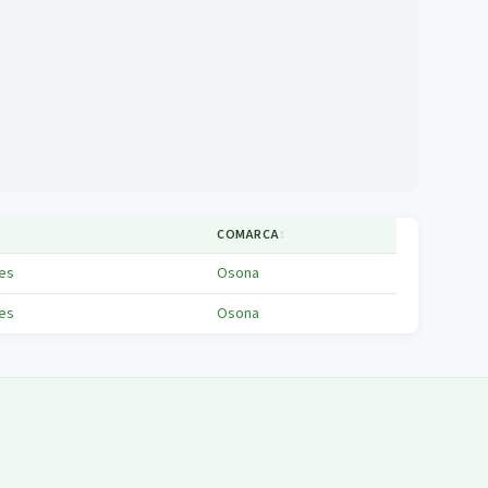
COMARCA
↕
Les
Osona
Les
Osona