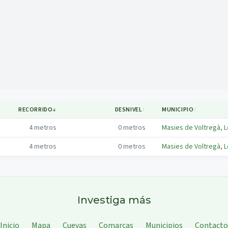
Mapa
RECORRIDO
↓
DESNIVEL
↕
MUNICIPIO
↕
4
metros
0
metros
Masies de Voltregà, 
4
metros
0
metros
Masies de Voltregà, 
Investiga más
Inicio
Mapa
Cuevas
Comarcas
Municipios
Contacto